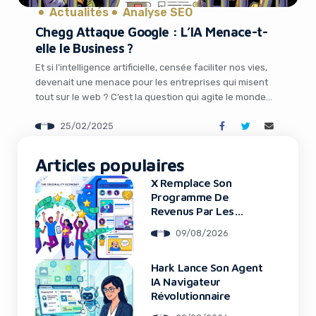
Actualités
Analyse SEO
Chegg Attaque Google : L’IA Menace-t-
elle le Business ?
Et si l’intelligence artificielle, censée faciliter nos vies,
devenait une menace pour les entreprises qui misent
tout sur le web ? C’est la question qui agite le monde
des startups et des éditeurs numériques depuis que
25/02/2025
Chegg, une plateforme éducative bien connue, a décidé
de porter plainte contre Google. Le motif ? Les résumés
It looks like you're
générés […]
Articles populaires
using an ad-blocker!
X Remplace Son
Programme De
Revenus Par Les
Original Content
09/08/2026
Rewards
Hark Lance Son Agent
IA Navigateur
Révolutionnaire