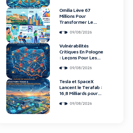
Omilia Lève 67
Millions Pour
Transformer Le
Support Client
09/08/2026
blocker!
Vulnérabilités
Critiques En Pologne
: Leçons Pour Les
Startups Tech
09/08/2026
Tesla et SpaceX
Lancent le Terafab :
16,8 Milliards pour
une Usine de Puces
09/08/2026
Révolutionnaire