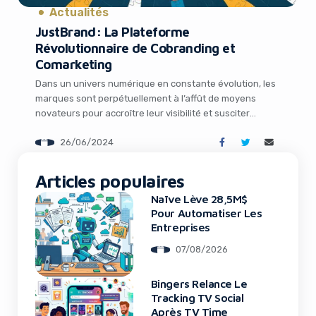
Actualités
JustBrand: La Plateforme
Révolutionnaire de Cobranding et
Comarketing
Dans un univers numérique en constante évolution, les
marques sont perpétuellement à l’affût de moyens
novateurs pour accroître leur visibilité et susciter
l’engagement de leurs communautés. C’est dans ce
26/06/2024
contexte que JustBrand, la première plateforme
It looks like you're
entièrement dédiée au rapprochement des marques
pour des opérations de cobranding et de comarketing,
Articles populaires
using an ad-blocker!
fait son entrée remarquée sur le […]
Naïve Lève 28,5M$
Pour Automatiser Les
Entreprises
07/08/2026
Bingers Relance Le
Tracking TV Social
Après TV Time