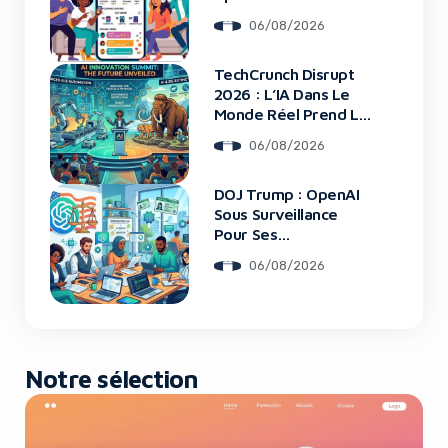
06/08/2026
TechCrunch Disrupt
Yes, I will turn off Ad-Blocker
2026 : L’IA Dans Le
Monde Réel Prend La
No Thanks
Scène
06/08/2026
DOJ Trump : OpenAI
Sous Surveillance
Pour Ses
Recrutements
06/08/2026
Notre sélection