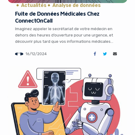
Actualités
Analyse de données
Fuite de Données Médicales Chez
ConnectOnCall
Imaginez appeler le secrétariat de votre médecin en
dehors des heures d’ouverture pour une urgence, et
découvrir plus tard que vos informations médicales
confidentielles ont été dérobées lors de cet appel. C’est
16/12/2024
malheureusement ce qui est arrivé à près d’un million
de patients dont les cabinets médicaux utilisaient le
service ConnectOnCall pour gérer leurs appels […]