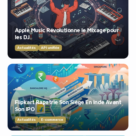
Apple Music Révolutionne le Mixage pour
les DJ
Actualités
API unifiée
Flipkart Rapatrie Son Siège En Inde Avant
Son IPO
Actualités
E-commerce