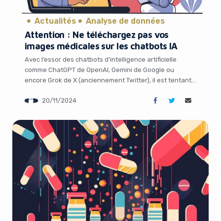
Actualités
Analyse de données
Attention : Ne téléchargez pas vos
images médicales sur les chatbots IA
Avec l’essor des chatbots d’intelligence artificielle
comme ChatGPT de OpenAI, Gemini de Google ou
encore Grok de X (anciennement Twitter), il est tentant
de leur soumettre toutes sortes de questions et de
20/11/2024
données, y compris sur notre santé. Certains n’hésitent
pas à télécharger leurs radios, IRM ou scanners pour
It looks like you're
obtenir une interprétation de l’IA. Mais […]
using an ad-blocker!