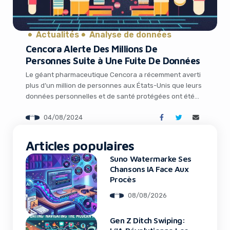
Actualités
Analyse de données
Cencora Alerte Des Millions De
Yes, I will turn off Ad-Blocker
Personnes Suite à Une Fuite De Données
No Thanks
Le géant pharmaceutique Cencora a récemment averti
plus d’un million de personnes aux États-Unis que leurs
données personnelles et de santé protégées ont été
compromises lors d’une fuite de données survenue plus
04/08/2024
tôt cette année. Cette nouvelle soulève de sérieuses
inquiétudes quant à la sécurité des données sensibles
dans le secteur de la santé. Un […]
Articles populaires
Suno Watermarke Ses
Chansons IA Face Aux
Procès
08/08/2026
Gen Z Ditch Swiping: