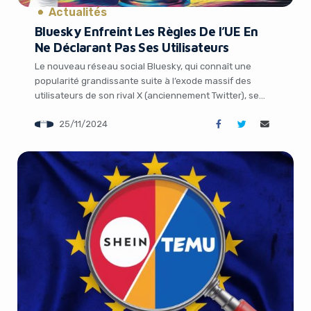
Actualités
Bluesky Enfreint Les Règles De l’UE En
Ne Déclarant Pas Ses Utilisateurs
Le nouveau réseau social Bluesky, qui connaît une
popularité grandissante suite à l’exode massif des
utilisateurs de son rival X (anciennement Twitter), se
retrouve aujourd’hui dans le collimateur de l’Union
25/11/2024
européenne. En effet, la plateforme enfreint les règles
de l’UE qui exigent que toutes les plateformes en ligne
publient régulièrement le nombre d’utilisateurs dans la
[…]