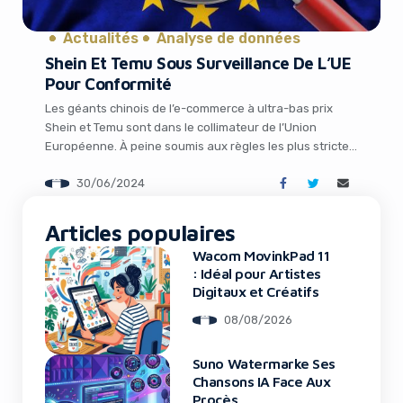
It looks like you're
using an ad-blocker!
Actualités
Analyse de données
Shein Et Temu Sous Surveillance De L’UE
Pour Conformité
Les géants chinois de l’e-commerce à ultra-bas prix
Shein et Temu sont dans le collimateur de l’Union
Européenne. À peine soumis aux règles les plus strictes
du Digital Services Act (DSA), le nouveau cadre
30/06/2024
réglementaire des services numériques dans l’UE, la
Commission a annoncé vendredi avoir envoyé une série
de demandes d’informations aux deux plateformes […]
Articles populaires
Wacom MovinkPad 11
: Idéal pour Artistes
Yes, I will turn off Ad-Blocker
Digitaux et Créatifs
No Thanks
08/08/2026
Suno Watermarke Ses
Chansons IA Face Aux
Procès