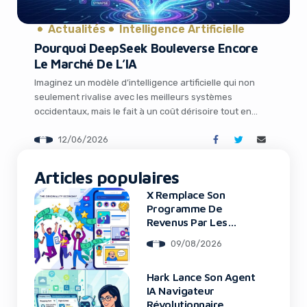
It looks like you're
using an ad-blocker!
Actualités
Intelligence Artificielle
Pourquoi DeepSeek Bouleverse Encore
Le Marché De L’IA
Imaginez un modèle d’intelligence artificielle qui non
seulement rivalise avec les meilleurs systèmes
occidentaux, mais le fait à un coût dérisoire tout en
ouvrant grand les portes des agents autonomes aux
12/06/2026
PME et aux indépendants. C’est exactement ce que
propose DeepSeek avec sa nouvelle génération V4
lancée en preview en avril 2026. Pour les
Articles populaires
entrepreneurs, […]
X Remplace Son
Programme De
Yes, I will turn off Ad-Blocker
Revenus Par Les
Original Content
No Thanks
09/08/2026
Rewards
Hark Lance Son Agent
IA Navigateur
Révolutionnaire