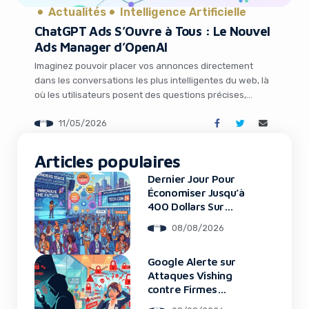
Actualités
Intelligence Artificielle
ChatGPT Ads S’Ouvre à Tous : Le Nouvel
Ads Manager d’OpenAI
Imaginez pouvoir placer vos annonces directement
dans les conversations les plus intelligentes du web, là
où les utilisateurs posent des questions précises,
comparent des solutions et prennent des décisions
11/05/2026
d’achat. C’est exactement ce que propose désormais
OpenAI avec l’ouverture de son Ads Manager en self-
It looks like you're
service pour ChatGPT Ads. Cette évolution marque un
Articles populaires
using an ad-blocker!
tournant majeur dans […]
Dernier Jour Pour
Économiser Jusqu’à
400 Dollars Sur
TechCrunch Disrupt
08/08/2026
2026
Google Alerte sur
Attaques Vishing
contre Firmes
Financières