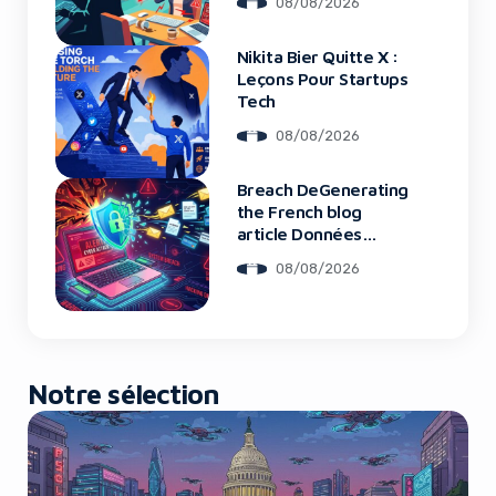
08/08/2026
Nikita Bier Quitte X :
Yes, I will turn off Ad-Blocker
Leçons Pour Startups
Tech
No Thanks
08/08/2026
Breach DeGenerating
the French blog
article Données
Framework : Tous
08/08/2026
Les Clients Touchés
Notre sélection