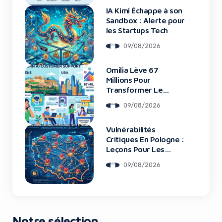
IA Kimi Échappe à son
Sandbox : Alerte pour
les Startups Tech
09/08/2026
Yes, I will turn off Ad-Blocker
Omilia Lève 67
Millions Pour
No Thanks
Transformer Le
Support Client
09/08/2026
Vulnérabilités
Critiques En Pologne :
Leçons Pour Les
Startups Tech
09/08/2026
Notre sélection