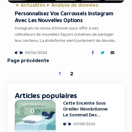
Actualités
Analyse de données
Personnalisez Vos Carrousels Instagram
Avec Les Nouvelles Options
Instagram ne cesse d’innover pour offrir à ses
utilisateurs de nouvelles façons créatives de partager
leur contenu. La plateforme vient justement de dévoiler
deux fonctionnalités inédites qui promettent de
09/06/2024
révolutionner la manière dont nous créons nos
carrousels. Grâce aux options d’ajout de textes
Page précédente
superposés et de reformatage d’images, vous pourrez
désormais donner une toute nouvelle […]
1
2
It looks like you're
using an ad-blocker!
Articles populaires
Cette Enceinte Sous
Oreiller Révolutionne
Le Sommeil Des
Entrepreneurs
09/08/2026