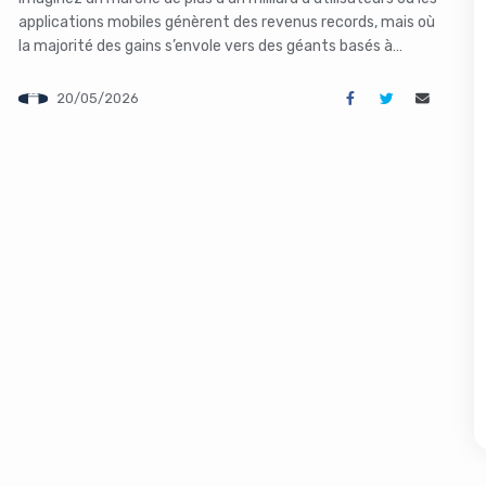
applications mobiles génèrent des revenus records, mais où
la majorité des gains s’envole vers des géants basés à
l’étranger. C’est précisément la réalité de l’Inde en 2026.
Avec un écosystème digital en pleine effervescence, le pays
20/05/2026
offre un terrain fertile pour les entrepreneurs et les […]
s like you're using an ad-
Yes, I will turn off Ad-Blocker
No Thanks