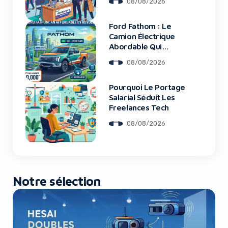
08/08/2026
Ford Fathom : Le
Yes, I will turn off Ad-Blocker
Camion Électrique
Abordable Qui
Bouleverse Le
No Thanks
08/08/2026
Marché
Pourquoi Le Portage
Salarial Séduit Les
Freelances Tech
08/08/2026
Notre sélection