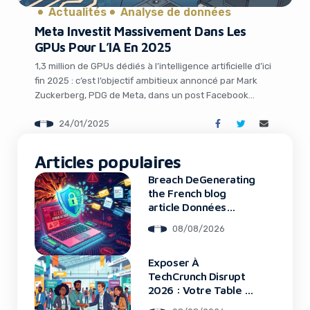
Actualités
Analyse de données
Meta Investit Massivement Dans Les
GPUs Pour L’IA En 2025
1,3 million de GPUs dédiés à l’intelligence artificielle d’ici
fin 2025 : c’est l’objectif ambitieux annoncé par Mark
Zuckerberg, PDG de Meta, dans un post Facebook
vendredi dernier. Cette course effrénée à l’IA entre les
24/01/2025
géants de la tech promet de faire exploser les budgets
d’infrastructure dans les années à venir. Meta double la
It looks like you're
mise […]
Articles populaires
using an ad-blocker!
Breach DeGenerating
the French blog
article Données
Framework : Tous
08/08/2026
Les Clients Touchés
Exposer À
TechCrunch Disrupt
2026 : Votre Table Au
Cœur De L’Innovation