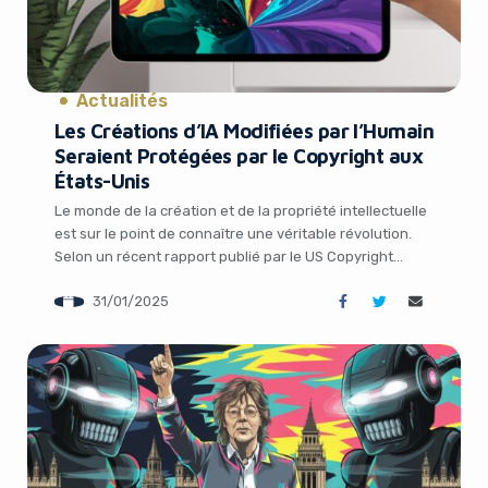
Actualités
Les Créations d’IA Modifiées par l’Humain
Seraient Protégées par le Copyright aux
États-Unis
Yes, I will turn off Ad-Blocker
Le monde de la création et de la propriété intellectuelle
est sur le point de connaître une véritable révolution.
Selon un récent rapport publié par le US Copyright
No Thanks
Office, les œuvres générées par l’intelligence artificielle
31/01/2025
et modifiées par des humains pourraient bénéficier de
la protection du droit d’auteur aux États-Unis. Une
annonce qui ouvre de […]