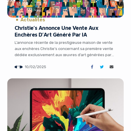
Actualités
Christie’s Annonce Une Vente Aux
Enchères D’Art Généré Par IA
L’annonce récente de la prestigieuse maison de vente
aux enchères Christie’s concernant sa première vente
dédiée exclusivement aux œuvres d’art générées par
intelligence artificielle a suscité des réactions mitigées
10/02/2025
dans le monde de l’art. Baptisée « Augmented
Intelligence », cette vente mettra en vedette des
œuvres d’artistes tels que Mat Dryhurst, fondateur de la
startup […]
It looks like you're
using an ad-blocker!