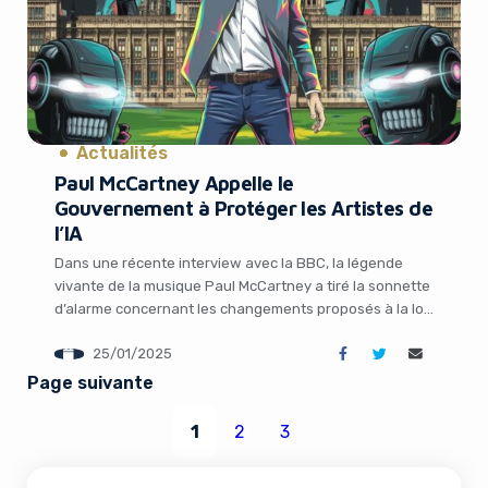
Actualités
Paul McCartney Appelle le
Gouvernement à Protéger les Artistes de
l’IA
Dans une récente interview avec la BBC, la légende
vivante de la musique Paul McCartney a tiré la sonnette
d’alarme concernant les changements proposés à la loi
sur le droit d’auteur au Royaume-Uni. Ces modifications
25/01/2025
controversées permettraient aux entreprises
technologiques d’exploiter librement le contenu en ligne
Page suivante
des artistes pour entraîner leurs modèles d’intelligence
artificielle, à […]
1
2
3