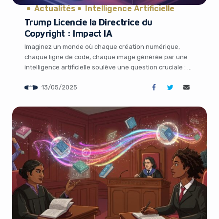
Actualités
Intelligence Artificielle
Trump Licencie la Directrice du
Copyright : Impact IA
Imaginez un monde où chaque création numérique,
chaque ligne de code, chaque image générée par une
intelligence artificielle soulève une question cruciale : à
qui appartient-elle ? Cette interrogation, au cœur des
13/05/2025
débats technologiques actuels, a pris une tournure
spectaculaire avec une décision récente de Donald
Trump. En licenciant Shira Perlmutter, directrice de l’US
Copyright […]