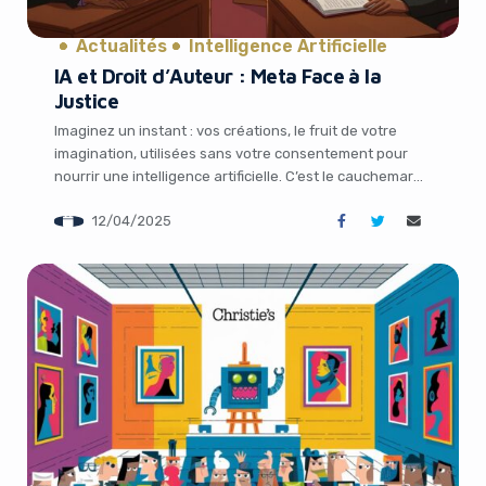
Actualités
Intelligence Artificielle
IA et Droit d’Auteur : Meta Face à la
Justice
Imaginez un instant : vos créations, le fruit de votre
imagination, utilisées sans votre consentement pour
nourrir une intelligence artificielle. C’est le cauchemar
que vivent aujourd’hui des auteurs face à un géant de
12/04/2025
la tech. Dans une affaire qui secoue le monde de la
technologie et de la propriété intellectuelle, Meta est
accusé d’avoir exploité […]