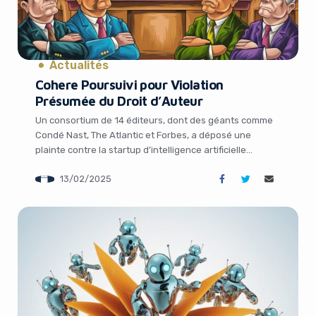
Actualités
Cohere Poursuivi pour Violation
Présumée du Droit d’Auteur
Yes, I will turn off Ad-Blocker
Un consortium de 14 éditeurs, dont des géants comme
Condé Nast, The Atlantic et Forbes, a déposé une
plainte contre la startup d’intelligence artificielle
No Thanks
Cohere, l’accusant de violation « massive et
13/02/2025
systématique » du droit d’auteur. Cette action en justice
marque une nouvelle étape dans les batailles juridiques
visant les entreprises d’IA pour des allégations
d’infractions à […]