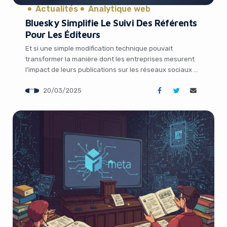
Actualités
Analytique web
Bluesky Simplifie Le Suivi Des Référents
Pour Les Éditeurs
Et si une simple modification technique pouvait
transformer la manière dont les entreprises mesurent
l’impact de leurs publications sur les réseaux sociaux ?
En mars 2025, Bluesky, le réseau social open-source qui
20/03/2025
ambitionne de concurrencer X, a discrètement introduit
une nouveauté qui fait déjà des vagues dans le monde
du marketing digital et des médias. […]