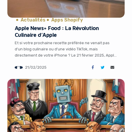
Actualités
Apps Shopify
Apple News+ Food : La Révolution
Culinaire d’Apple
Et si votre prochaine recette préférée ne venait pas
d’un blog culinaire ou d’une vidéo TikTok, mais
directement de votre iPhone ? Le 21 février 2025, Apple
a secoué le monde des applications culinaires en
21/02/2025
annonçant **Apple News+ Food**, une nouvelle
fonctionnalité intégrée à son service d’abonnement
Apple News+. Prévue pour avril avec les mises […]
It looks like you're
using an ad-blocker!