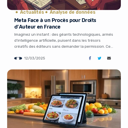
Actualités
Analyse de données
Meta Face à un Procès pour Droits
d’Auteur en France
Imaginez un instant : des géants technologiques, armés
d’intelligence artificielle, puisent dans les trésors
créatifs des éditeurs sans demander la permission. Cela
vous semble-t-il juste ? En France, cette question ne
12/03/2025
reste pas théorique. Le 12 mars 2025, une nouvelle
retentissante secoue le monde de la tech : Meta, le titan
des réseaux sociaux, est […]