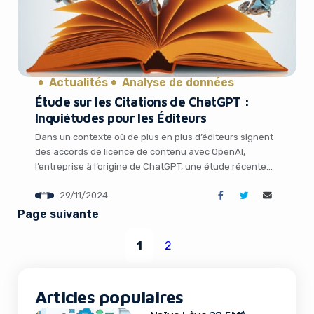
Actualités
Analyse de données
Étude sur les Citations de ChatGPT :
Inquiétudes pour les Éditeurs
Dans un contexte où de plus en plus d’éditeurs signent
des accords de licence de contenu avec OpenAI,
l’entreprise à l’origine de ChatGPT, une étude récente
du Tow Center for Digital Journalism soulève de
29/11/2024
sérieuses questions. Selon les chercheurs, malgré ces
partenariats, les éditeurs restent à la merci de la
Page suivante
tendance de l’outil d’IA générative […]
1
2
Articles populaires