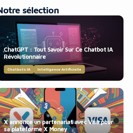
Notre sélection
ChatGPT : Tout Savoir Sur Ce Chatbot IA
Révolutionnaire
Chatbots IA
Intelligence Artificielle
X annonce un partenariat avec Visa pour
sa plateforme X Money