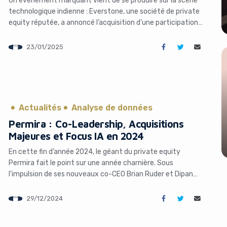
technologique indienne : Everstone, une société de private
equity réputée, a annoncé l’acquisition d’une participation
majoritaire dans Wingify, l’une des premières success
stories SaaS indiennes, pour un montant avoisinant les 200
23/01/2025
millions de dollars. Cette opération représente une sortie
significative pour le fondateur de Wingify, […]
Actualités
Analyse de données
Permira : Co-Leadership, Acquisitions
Majeures et Focus IA en 2024
En cette fin d’année 2024, le géant du private equity
Permira fait le point sur une année charnière. Sous
l’impulsion de ses nouveaux co-CEO Brian Ruder et Dipan
Patel, la société a réalisé des acquisitions majeures comme
Squarespace et Adevinta, tout en misant plus que jamais
29/12/2024
sur l’intelligence artificielle pour propulser la croissance de
ses […]