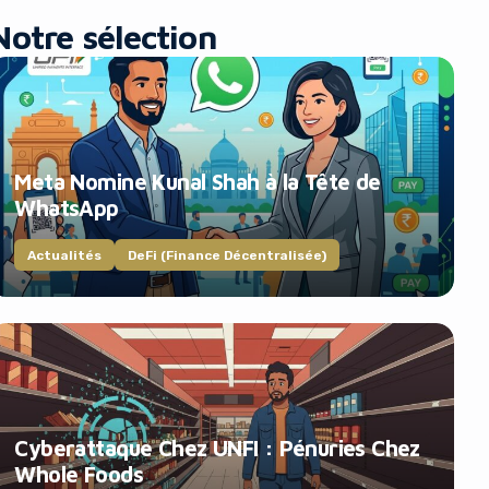
Notre sélection
Meta Nomine Kunal Shah à la Tête de
WhatsApp
Actualités
DeFi (Finance Décentralisée)
Cyberattaque Chez UNFI : Pénuries Chez
Whole Foods