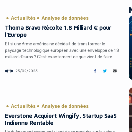
comptables, et les transformer […]
Actualités
Analyse de données
Thoma Bravo Récolte 1,8 Milliard € pour
l’Europe
Et si une firme américaine décidait de transformer le
paysage technologique européen avec une enveloppe de 1,8
milliard d’euros ? C’est exactement ce que vient de faire
Thoma Bravo, un géant du *private equity* basé à Chicago,
en bouclant son tout premier fonds dédié à l’Europe.
25/02/2025
Annoncé le 25 février 2025 par TechCrunch, cet événement
[…]
Actualités
Analyse de données
Everstone Acquiert Wingify, Startup SaaS
Indienne Rentable
Un évènement marquant vient de se produire sur la scène