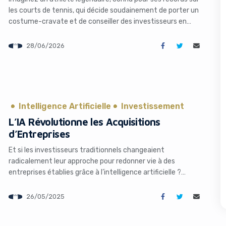
les courts de tennis, qui décide soudainement de porter un
costume-cravate et de conseiller des investisseurs en
capital-investissement. C’est exactement ce qui arrive à
Novak Djokovic en ce mois de juin 2026. Le Serbe, icône du
28/06/2026
tennis mondial, vient d’être nommé advisor stratégique
chez General Atlantic, […]
Intelligence Artificielle
Investissement
L’IA Révolutionne les Acquisitions
s like you're using an ad-
d’Entreprises
Et si les investisseurs traditionnels changeaient
radicalement leur approche pour redonner vie à des
entreprises établies grâce à l’intelligence artificielle ?
Longtemps cantonnés à financer des startups disruptives,
certains venture capitalists (VC) se tournent aujourd’hui
26/05/2025
vers une stratégie audacieuse : racheter des sociétés
matures, comme des centres d’appels ou des cabinets
Yes, I will turn off Ad-Blocker
No Thanks