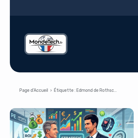
Page d’Accueil
›
Étiquette :
Edmond de Rothschild Private Equity