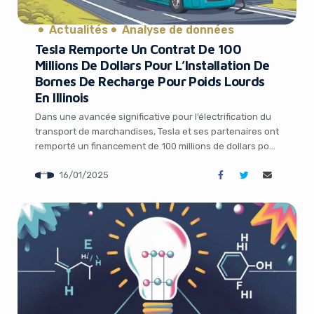
Actualités
Analyse de données
Tesla Remporte Un Contrat De 100
Millions De Dollars Pour L’Installation De
Bornes De Recharge Pour Poids Lourds
En Illinois
Dans une avancée significative pour l’électrification du
transport de marchandises, Tesla et ses partenaires ont
remporté un financement de 100 millions de dollars pour
installer un corridor de recharge pour poids lourds
16/01/2025
électriques dans l’Illinois. Ce projet, qui s’inscrit dans le
cadre du programme d’infrastructure de recharge et de
ravitaillement (CFI) du gouvernement Biden, pourrait […]