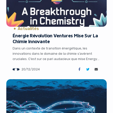
Actualités
Énergie Révolution Ventures Mise Sur La
Chimie Innovante
Dans un contexte de transition énergétique, les
innovations dans le domaine de la chimie s’avèrent
cruciales. C’est sur ce pari audacieux que mise Energy
Revolution Ventures, un fonds d’investissement qui
20/12/2024
vient de lever 18 millions de dollars pour soutenir les
startups de « nouvelle chimie » dans les secteurs de
l’énergie et de l’hydrogène. Un ingénieur chimiste […]
It looks like you're
using an ad-blocker!