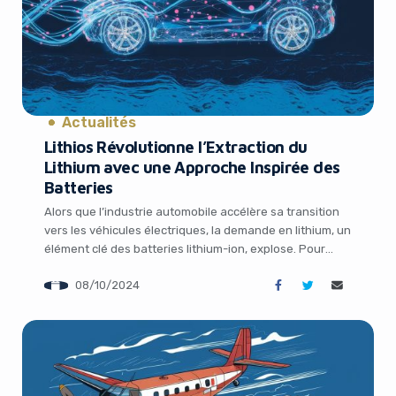
Actualités
Lithios Révolutionne l’Extraction du
Lithium avec une Approche Inspirée des
Yes, I will turn off Ad-Blocker
Batteries
Alors que l’industrie automobile accélère sa transition
No Thanks
vers les véhicules électriques, la demande en lithium, un
élément clé des batteries lithium-ion, explose. Pour
répondre à ce besoin grandissant, la startup Lithios
08/10/2024
propose une approche novatrice d’extraction directe du
lithium à partir d’eau salée, en s’inspirant du
fonctionnement même des batteries. Un procédé
d’extraction inspiré des […]