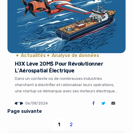
Actualités
Analyse de données
H3X Lève 20M$ Pour Révolutionner
L’Aérospatial Électrique
Dans un contexte où de nombreuses industries
cherchent à électrifier et rationaliser leurs opérations,
une startup se démarque avec ses moteurs électriques
ultra-compacts et puissants. H3X, basée aux États-
06/08/2024
Unis, vient de lever 20 millions de dollars pour propulser
ses ambitions dans l’aérospatial et le maritime
Page suivante
électrique. Des moteurs électriques révolutionnaires
Fondée en 2021, H3X développe […]
1
2