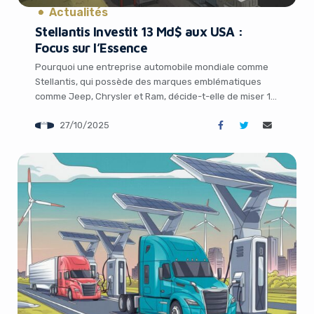
Actualités
Stellantis Investit 13 Md$ aux USA :
Focus sur l’Essence
Pourquoi une entreprise automobile mondiale comme
Stellantis, qui possède des marques emblématiques
comme Jeep, Chrysler et Ram, décide-t-elle de miser 13
milliards de dollars sur des véhicules à essence plutôt
27/10/2025
que sur l’électrification ? Cette question intrigue, alors
que l’industrie automobile mondiale semble s’orienter
vers un avenir tout électrique. Dans un récent
communiqué, TechCrunch révèle […]