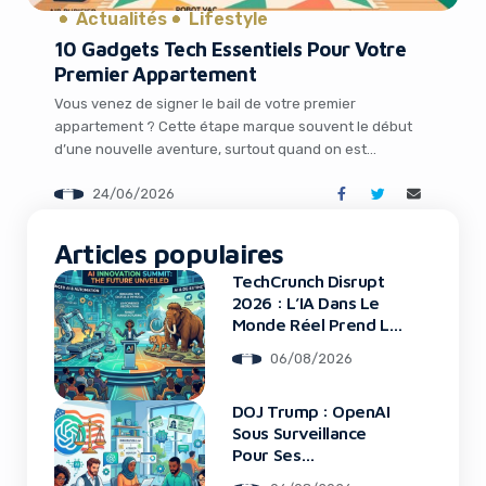
Actualités
Lifestyle
10 Gadgets Tech Essentiels Pour Votre
Premier Appartement
Vous venez de signer le bail de votre premier
appartement ? Cette étape marque souvent le début
d’une nouvelle aventure, surtout quand on est
entrepreneur, freelance ou jeune professionnel dans la
24/06/2026
tech. Fini les colocations où tout était partagé :
désormais, c’est à vous de créer un espace qui booste
It looks like you're
votre productivité tout en restant […]
Articles populaires
using an ad-blocker!
TechCrunch Disrupt
2026 : L’IA Dans Le
Monde Réel Prend La
Scène
06/08/2026
DOJ Trump : OpenAI
Sous Surveillance
Pour Ses
Recrutements