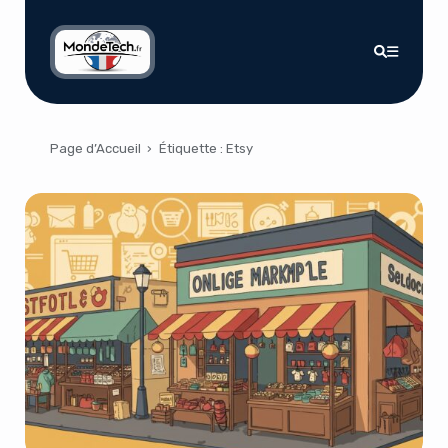
Page d’Accueil
›
Étiquette :
Etsy