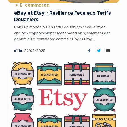
E-commerce
eBay et Etsy : Résilience Face aux Tarifs
Douaniers
Dans un monde où les tarifs douaniers secouent les
chaînes d’approvisionnement mondiales, comment des
géants du e-commerce comme eBay et Etsy
parviennent-ils à garder le cap ? Alors que l’incertitude
29/05/2025
économique plane, ces plateformes de marketplace de
seconde main affichent une confiance surprenante.
Leur secret ? Une stratégie axée sur le sourcing local et
une […]