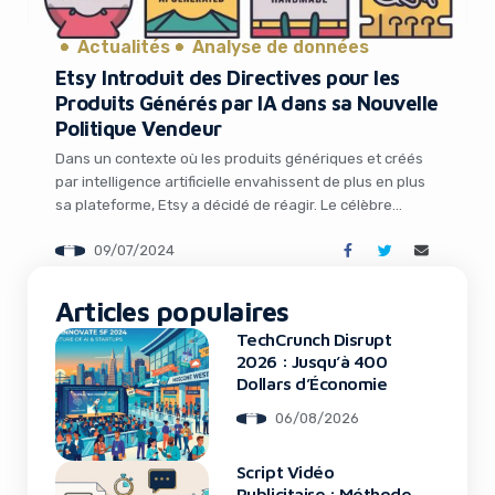
It looks like you're
Actualités
Analyse de données
using an ad-blocker!
Etsy Introduit des Directives pour les
Produits Générés par IA dans sa Nouvelle
Politique Vendeur
Dans un contexte où les produits génériques et créés
par intelligence artificielle envahissent de plus en plus
sa plateforme, Etsy a décidé de réagir. Le célèbre
marché en ligne dédié à l’artisanat et aux créations
09/07/2024
uniques vient de réviser en profondeur sa politique
envers les vendeurs, avec notamment l’introduction de
nouvelles étiquettes visant à clarifier […]
Articles populaires
TechCrunch Disrupt
Yes, I will turn off Ad-Blocker
2026 : Jusqu’à 400
Dollars d’Économie
No Thanks
06/08/2026
Script Vidéo
Publicitaire : Méthode