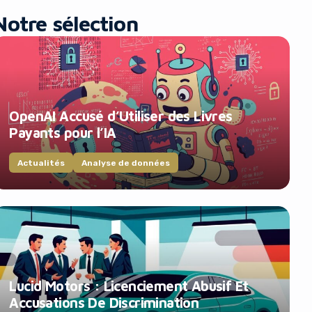
Notre sélection
OpenAI Accusé d’Utiliser des Livres
Payants pour l’IA
Actualités
Analyse de données
Lucid Motors : Licenciement Abusif Et
Accusations De Discrimination