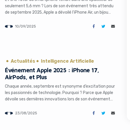
seulement 5,6 mm ? Lors de son événement très attendu
de septembre 2025, Apple a dévoilé l’iPhone Air, un bijou
technologique qui redéfinit les standards de finesse et de
performance. Avec un design inspiré du mythique MacBook
10/09/2025
Air, ce nouveau modèle à 999 $ […]
s like you're using an ad-
Actualités
Intelligence Artificielle
Événement Apple 2025 : iPhone 17,
AirPods, et Plus
Chaque année, septembre est synonyme d’excitation pour
les passionnés de technologie. Pourquoi ? Parce que Apple
Yes, I will turn off Ad-Blocker
No Thanks
dévoile ses dernières innovations lors de son événement
annuel très attendu. En 2025, les regards sont tournés vers
le 9 septembre, date à laquelle la firme de Cupertino devrait
23/08/2025
présenter une gamme impressionnante de produits, avec
en tête d’affiche […]