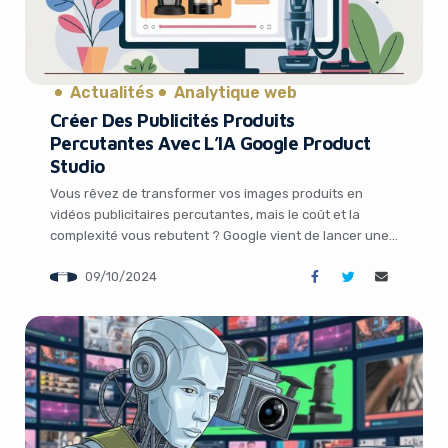
Actualités
Analytique web
Créer Des Publicités Produits
Percutantes Avec L’IA Google Product
Studio
Yes, I will turn off Ad-Blocker
Vous rêvez de transformer vos images produits en
vidéos publicitaires percutantes, mais le coût et la
No Thanks
complexité vous rebutent ? Google vient de lancer une
fonctionnalité révolutionnaire dans son outil Product
09/10/2024
Studio qui pourrait bien changer la donne. Découvrez
comment créer facilement des vidéos publicitaires à
partir de simples images, le tout à moindre coût. […]