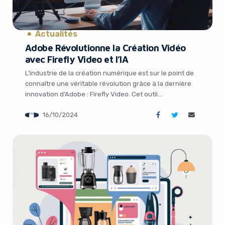
Actualités
Adobe Révolutionne la Création Vidéo
avec Firefly Video et l’IA
L’industrie de la création numérique est sur le point de
connaître une véritable révolution grâce à la dernière
innovation d’Adobe : Firefly Video. Cet outil
d’intelligence artificielle générative promet de simplifier
16/10/2024
considérablement le processus de création vidéo en
permettant aux utilisateurs de générer des séquences
et des effets visuels à partir de simples descriptions
textuelles […]
It looks like you're
using an ad-blocker!