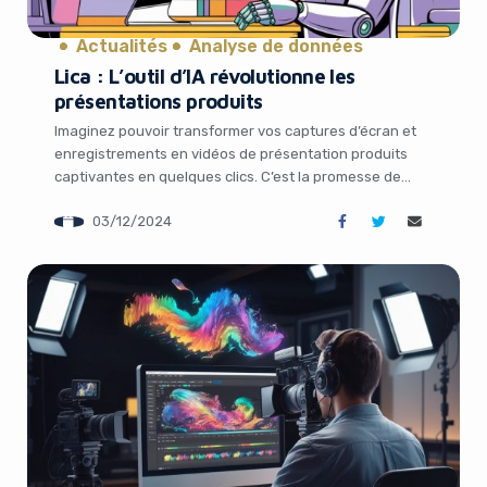
Actualités
Analyse de données
Lica : L’outil d’IA révolutionne les
présentations produits
Imaginez pouvoir transformer vos captures d’écran et
enregistrements en vidéos de présentation produits
captivantes en quelques clics. C’est la promesse de
Lica, une startup fondée par deux anciens employés de
03/12/2024
Microsoft qui vient de lever 4 millions de dollars auprès
du fonds Accel pour développer son outil d’IA
révolutionnaire. Lica, l’assistant IA qui donne vie […]