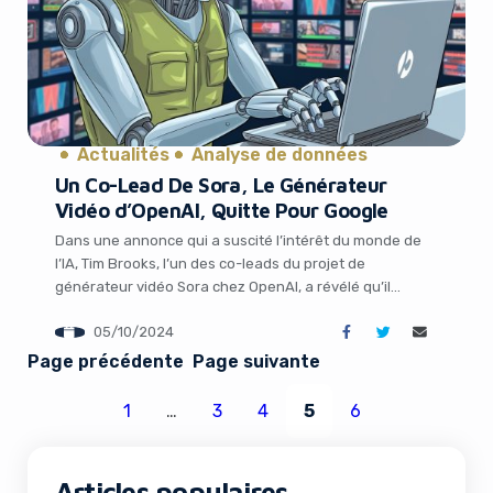
Actualités
Analyse de données
Un Co-Lead De Sora, Le Générateur
Vidéo d’OpenAI, Quitte Pour Google
Dans une annonce qui a suscité l’intérêt du monde de
l’IA, Tim Brooks, l’un des co-leads du projet de
générateur vidéo Sora chez OpenAI, a révélé qu’il
quittait l’entreprise pour rejoindre Google DeepMind.
05/10/2024
Brooks, qui dirigeait le développement de Sora aux
côtés de William Peebles, a déclaré sur X (anciennement
Page précédente
Page suivante
Twitter) qu’il allait travailler sur […]
1
…
3
4
5
6
Articles populaires