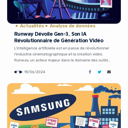
Actualités
Analyse de données
Runway Dévoile Gen-3, Son IA
Révolutionnaire de Génération Vidéo
L’intelligence artificielle est en passe de révolutionner
l’industrie cinématographique et la création vidéo.
Runway, un acteur majeur dans le domaine des outils
d’IA génératifs pour les créateurs de contenu visuel,
18/06/2024
vient de dévoiler Gen-3 Alpha, son dernier modèle d’IA
capable de générer des clips vidéo à partir de
descriptions textuelles et d’images fixes. Cette avancée
It looks like you're
[…]
using an ad-blocker!