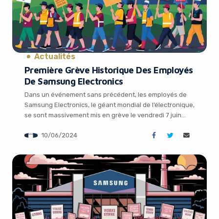
Actualités
Première Grève Historique Des Employés
De Samsung Electronics
Yes, I will turn off Ad-Blocker
Dans un événement sans précédent, les employés de
Samsung Electronics, le géant mondial de l’électronique,
No Thanks
se sont massivement mis en grève le vendredi 7 juin
2024. Ce mouvement historique intervient alors que
10/06/2024
l’entreprise coréenne est confrontée à une
concurrence de plus en plus féroce sur le marché des
semi-conducteurs, notamment de la part de fabricants
[…]