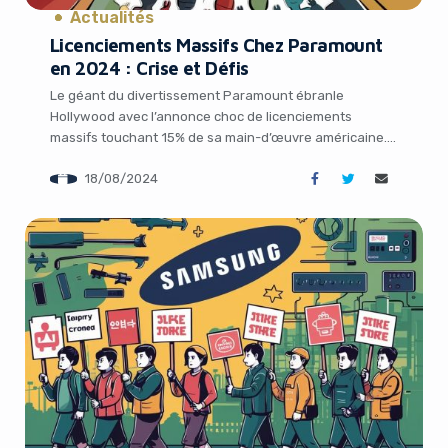
Actualités
Licenciements Massifs Chez Paramount
en 2024 : Crise et Défis
Le géant du divertissement Paramount ébranle
Hollywood avec l’annonce choc de licenciements
massifs touchant 15% de sa main-d’œuvre américaine.
Cette décision radicale intervient dans un contexte de
18/08/2024
turbulences financières et de bouleversements majeurs
pour le studio, qui se prépare notamment à une fusion
d’envergure avec Skydance Media. Plongeons au cœur
de cette crise pour en […]