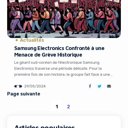
Actualités
Samsung Electronics Confronté à une
Menace de Grève Historique
Le géant sud-coréen de l’électronique Samsung
Electronics traverse une période délicate. Pour la
première fois de son histoire, le groupe fait face à une
menace de grève massive. Un des principaux syndicats
29/05/2024
de l’entreprise, représentant environ 20% des effectifs,
soit 28 000 personnes, a en effet appelé les salariés à
Page suivante
cesser le travail. Un conflit […]
1
2
Articles populaires