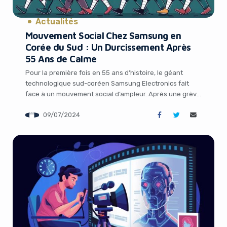
Actualités
Mouvement Social Chez Samsung en
Corée du Sud : Un Durcissement Après
55 Ans de Calme
Pour la première fois en 55 ans d’histoire, le géant
technologique sud-coréen Samsung Electronics fait
face à un mouvement social d’ampleur. Après une grève
historique en juin, les salariés durcissent leur action
09/07/2024
avec trois jours de débrayage qui ont débuté lundi. Au
cœur de leurs revendications : la rétribution et les
congés payés. Une mobilisation […]