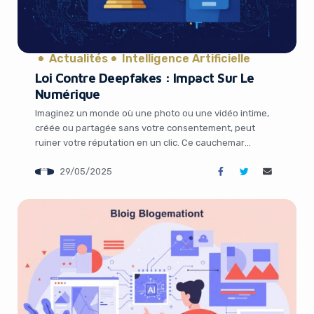
Actualités
Intelligence Artificielle
Loi Contre Deepfakes : Impact Sur Le
Numérique
Imaginez un monde où une photo ou une vidéo intime,
créée ou partagée sans votre consentement, peut
ruiner votre réputation en un clic. Ce cauchemar
numérique, alimenté par les deepfakes et le revenge
29/05/2025
porn, est désormais dans le viseur des législateurs. Le
19 mai 2025, une loi historique, le Take It Down Act, a été
[…]
It looks like you're
using an ad-blocker!