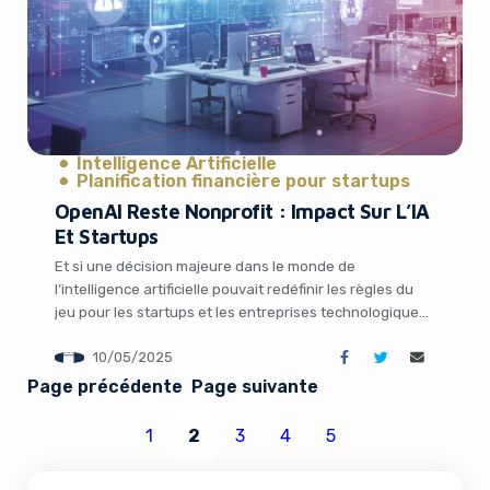
Intelligence Artificielle
Planification financière pour startups
OpenAI Reste Nonprofit : Impact Sur L’IA
Et Startups
Et si une décision majeure dans le monde de
l’intelligence artificielle pouvait redéfinir les règles du
jeu pour les startups et les entreprises technologiques
? En mai 2025, OpenAI, l’un des leaders mondiaux de
10/05/2025
l’IA, a surpris le secteur en annonçant qu’il renonçait à
devenir une entreprise à but lucratif pour conserver son
Page précédente
Page suivante
statut de […]
1
2
3
4
5