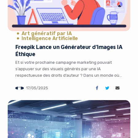
Art génératif par IA
Intelligence Artificielle
Freepik Lance un Générateur d’Images IA
Éthique
Yes, I will turn off Ad-Blocker
Et si votre prochaine campagne marketing pouvait
s’appuyer sur des visuels générés par une IA
No Thanks
respectueuse des droits d’auteur ? Dans un monde où
l’intelligence artificielle redéfinit les règles de la
17/05/2025
création, Freepik, la plateforme de design graphique
bien connue, fait un pas audacieux avec le lancement
de F Lite, un générateur d’images IA formé […]