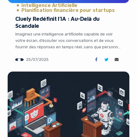
Intelligence Artificielle
Planification financière pour startups
Cluely Redéfinit l’IA : Au-Delà du
Scandale
Imaginez une intelligence artificielle capable de voir
votre écran, d’écouter vos conversations et de vous
fournir des réponses en temps réel, sans que personne
ne s’en aperçoive. C’est la promesse audacieuse de
25/07/2025
Cluely, une startup qui a secoué le monde de la tech
avec son slogan provocateur : « tricher sur tout ».
Fondée par […]