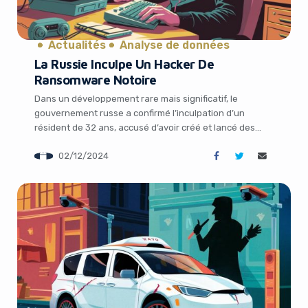
Actualités
Analyse de données
La Russie Inculpe Un Hacker De
Ransomware Notoire
Dans un développement rare mais significatif, le
gouvernement russe a confirmé l’inculpation d’un
résident de 32 ans, accusé d’avoir créé et lancé des
attaques de ransomware. Le parquet russe a déclaré la
02/12/2024
semaine dernière avoir inculpé le hacker, qui vit dans la
It looks like you're
province russe de Kaliningrad, pour avoir créé un
ransomware dans le but d’obtenir […]
using an ad-blocker!