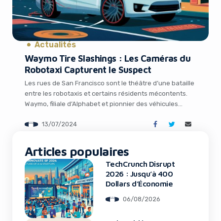
Actualités
Yes, I will turn off Ad-Blocker
Waymo Tire Slashings : Les Caméras du
Robotaxi Capturent le Suspect
No Thanks
Les rues de San Francisco sont le théâtre d’une bataille
entre les robotaxis et certains résidents mécontents.
Waymo, filiale d’Alphabet et pionnier des véhicules
autonomes, en fait les frais. En effet, entre le 24 et le 26
13/07/2024
juin dernier, pas moins de 17 de ses robotaxis ont vu
leurs pneus lacérés dans le quartier de […]
Articles populaires
TechCrunch Disrupt
2026 : Jusqu’à 400
Dollars d’Économie
06/08/2026