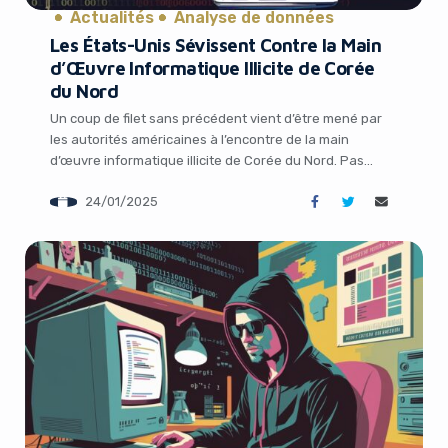
Actualités
Analyse de données
Les États-Unis Sévissent Contre la Main
d’Œuvre Informatique Illicite de Corée
du Nord
Un coup de filet sans précédent vient d’être mené par
les autorités américaines à l’encontre de la main
d’œuvre informatique illicite de Corée du Nord. Pas
moins de cinq individus ont été inculpés pour leur
24/01/2025
implication présumée dans un stratagème pluriannuel
leur ayant permis d’obtenir des emplois informatiques à
distance au sein de dizaines d’entreprises […]