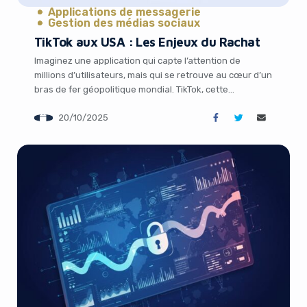
Applications de messagerie
Gestion des médias sociaux
TikTok aux USA : Les Enjeux du Rachat
Imaginez une application qui capte l’attention de
millions d’utilisateurs, mais qui se retrouve au cœur d’un
bras de fer géopolitique mondial. TikTok, cette
plateforme de vidéos courtes qui a conquis le monde,
20/10/2025
est aujourd’hui sous les projecteurs aux États-Unis, où
son avenir fait l’objet d’intenses négociations. Entre
préoccupations de sécurité des données, rivalités
économiques et […]