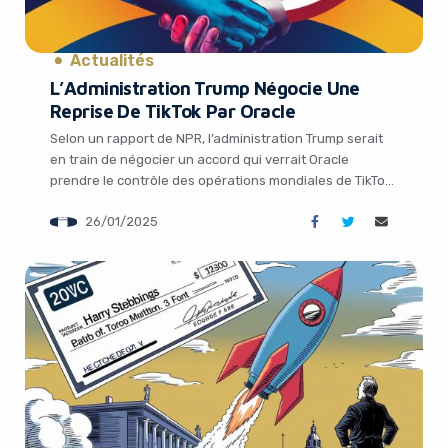
It looks like you're
using an ad-blocker!
Actualités
L’Administration Trump Négocie Une
Reprise De TikTok Par Oracle
Selon un rapport de NPR, l’administration Trump serait
en train de négocier un accord qui verrait Oracle
prendre le contrôle des opérations mondiales de TikTok,
tandis que ByteDance conserverait une participation
26/01/2025
minoritaire. Cette nouvelle intervient alors que les
législateurs ont adopté l’année dernière un projet de loi
obligeant la société mère chinoise ByteDance à vendre
[…]
Yes, I will turn off Ad-Blocker
No Thanks