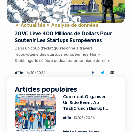
Actualités
Analyse de données
20VC Lève 400 Millions de Dollars Pour
Soutenir Les Startups Européennes
Dans un coup d’éclat qui résonne à travers
l’écosystème des startups européennes, Harry
Stebbings, le célèbre podcaster britannique derrière
« The Twenty Minute VC », a réuni la somme colossale
16/10/2024
de 400 millions de dollars pour son troisième fonds
d’investissement, 20VC. Cette levée de fonds massive
marque un tournant décisif pour la scène tech en
Articles populaires
Europe, qui […]
Comment Organiser
Un Side Event Au
TechCrunch Disrupt
2026
10/08/2026
Meta Lance Muse