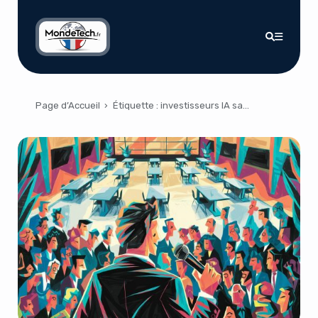
Page d’Accueil
›
Étiquette :
investisseurs IA santé