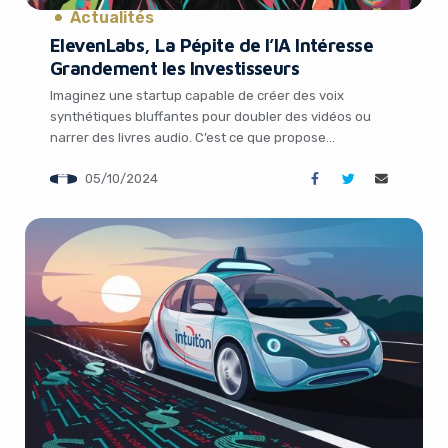
Actualités
ElevenLabs, La Pépite de l’IA Intéresse
Grandement les Investisseurs
Imaginez une startup capable de créer des voix
synthétiques bluffantes pour doubler des vidéos ou
narrer des livres audio. C’est ce que propose
ElevenLabs, une jeune pousse de seulement deux ans
05/10/2024
qui attire l’attention de nombreux investisseurs, prêts à
miser gros sur son potentiel. Selon des sources proches
du dossier, ElevenLabs pourrait bientôt boucler un […]