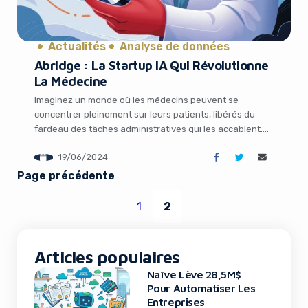
Actualités
Analyse de données
Abridge : La Startup IA Qui Révolutionne
La Médecine
Yes, I will turn off Ad-Blocker
Imaginez un monde où les médecins peuvent se
concentrer pleinement sur leurs patients, libérés du
fardeau des tâches administratives qui les accablent.
No Thanks
C’est précisément la vision d’Abridge, une startup basée
19/06/2024
à Pittsburgh qui révolutionne le domaine de la santé
grâce à l’intelligence artificielle (IA). Fondée par le Dr
Page précédente
Shiv Rao, cardiologue et investisseur en santé, […]
1
2
Articles populaires
Naïve Lève 28,5M$
Pour Automatiser Les
Entreprises