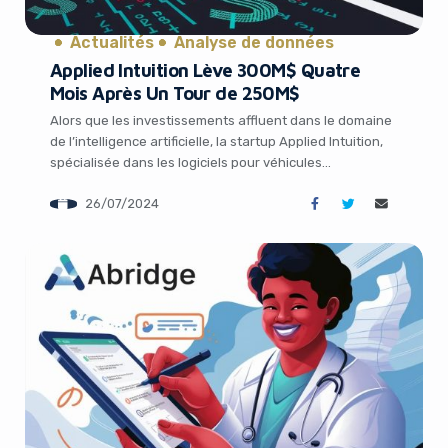
Actualités
Analyse de données
Applied Intuition Lève 300M$ Quatre
Mois Après Un Tour de 250M$
Alors que les investissements affluent dans le domaine
de l’intelligence artificielle, la startup Applied Intuition,
spécialisée dans les logiciels pour véhicules
autonomes, vient de boucler une vente secondaire de
26/07/2024
300 millions de dollars. Cette opération survient à peine
quatre mois après une levée de fonds de 250 millions
de dollars en Série E. Un nouvel […]
It looks like you're
using an ad-blocker!