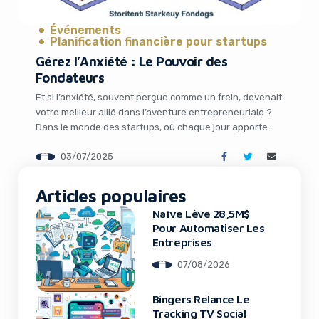
It looks like you're
using an ad-blocker!
Événements
Planification financière pour startups
Gérez l’Anxiété : Le Pouvoir des
Fondateurs
Et si l’anxiété, souvent perçue comme un frein, devenait
votre meilleur allié dans l’aventure entrepreneuriale ?
Dans le monde des startups, où chaque jour apporte
son lot de décisions cruciales et de pivots sous
03/07/2025
pression, savoir canaliser ses émotions peut
transformer un obstacle en une force. Lors de
l’événement TechCrunch All Stage 2025, prévu le […]
Articles populaires
Naïve Lève 28,5M$
Yes, I will turn off Ad-Blocker
Pour Automatiser Les
Entreprises
No Thanks
07/08/2026
Bingers Relance Le
Tracking TV Social