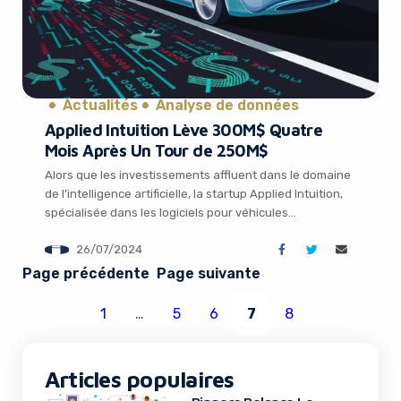
Actualités
Analyse de données
Applied Intuition Lève 300M$ Quatre
Mois Après Un Tour de 250M$
Alors que les investissements affluent dans le domaine
de l’intelligence artificielle, la startup Applied Intuition,
spécialisée dans les logiciels pour véhicules
autonomes, vient de boucler une vente secondaire de
26/07/2024
300 millions de dollars. Cette opération survient à peine
quatre mois après une levée de fonds de 250 millions
Page précédente
Page suivante
de dollars en Série E. Un nouvel […]
1
…
5
6
7
8
Articles populaires