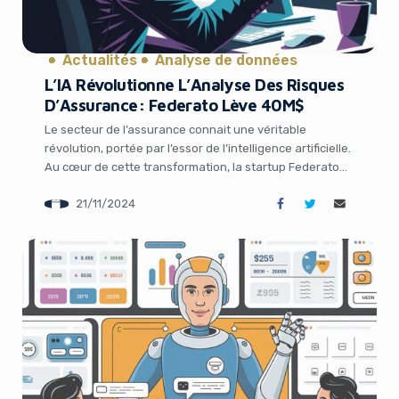
Actualités
Analyse de données
L’IA Révolutionne L’Analyse Des Risques
D’Assurance: Federato Lève 40M$
Le secteur de l’assurance connait une véritable
révolution, portée par l’essor de l’intelligence artificielle.
Au cœur de cette transformation, la startup Federato
vient de lever 40 millions de dollars pour son outil IA
21/11/2024
d’aide à la souscription. Cette levée de fonds
d’envergure témoigne de l’immense potentiel de l’IA
pour optimiser l’analyse des risques dans l’assurance.
[…]
It looks like you're
using an ad-blocker!