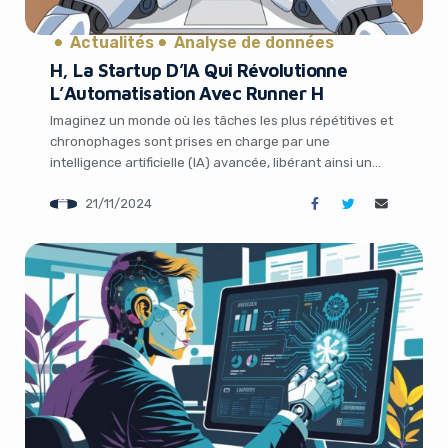
Actualités
Analyse de données
H, La Startup D’IA Qui Révolutionne
L’Automatisation Avec Runner H
Imaginez un monde où les tâches les plus répétitives et
chronophages sont prises en charge par une
intelligence artificielle (IA) avancée, libérant ainsi un
temps précieux pour des activités à plus forte valeur
21/11/2024
ajoutée. C’est précisément la vision de H, une startup
parisienne fondée par d’anciens de Google, qui vient de
lancer son premier produit […]