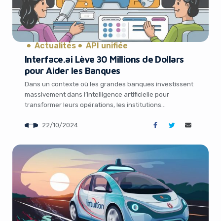
Actualités
API unifiée
Interface.ai Lève 30 Millions de Dollars
pour Aider les Banques
Yes, I will turn off Ad-Blocker
Dans un contexte où les grandes banques investissent
massivement dans l’intelligence artificielle pour
transformer leurs opérations, les institutions
No Thanks
financières régionales et communautaires peinent
22/10/2024
souvent à suivre le rythme, faute de ressources. C’est là
qu’intervient Interface.ai, une plateforme
d’automatisation destinée aux banques, qui vient de
boucler un tour de table de 30 millions de dollars mené
[…]