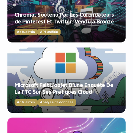
Chroma, Soutenu Par Les Cofondateurs
de Pinterest Et Twitter, Vendu à Bronze
Actualités
API unifiée
Microsoft Fait L’objet D’une Enquête De
La FTC Sur Ses Pratiques Cloud
Actualités
Analyse de données