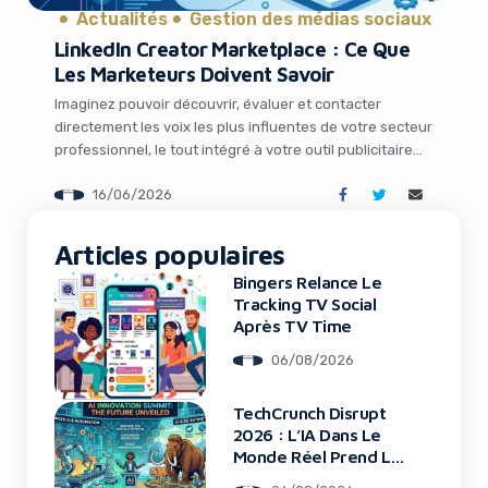
Actualités
Gestion des médias sociaux
LinkedIn Creator Marketplace : Ce Que
Les Marketeurs Doivent Savoir
Imaginez pouvoir découvrir, évaluer et contacter
directement les voix les plus influentes de votre secteur
professionnel, le tout intégré à votre outil publicitaire
habituel. C’est exactement ce que LinkedIn propose
16/06/2026
désormais avec sa nouvelle Creator Marketplace. Dans
un monde où l’authenticité et la crédibilité règnent en
It looks like you're
maître sur les décisions d’achat B2B, cette annonce
Articles populaires
using an ad-blocker!
marque […]
Bingers Relance Le
Tracking TV Social
Après TV Time
06/08/2026
TechCrunch Disrupt
2026 : L’IA Dans Le
Monde Réel Prend La
Scène