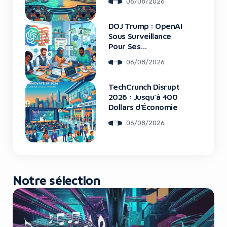
06/08/2026
DOJ Trump : OpenAI
Yes, I will turn off Ad-Blocker
Sous Surveillance
Pour Ses
Recrutements
No Thanks
06/08/2026
TechCrunch Disrupt
2026 : Jusqu’à 400
Dollars d’Économie
06/08/2026
Notre sélection