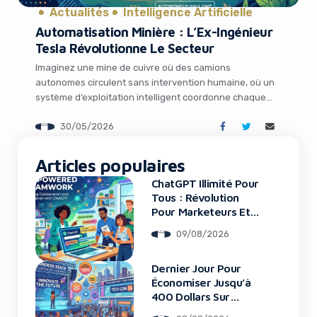
Actualités
Intelligence Artificielle
Automatisation Minière : L’Ex-Ingénieur
Tesla Révolutionne Le Secteur
Imaginez une mine de cuivre où des camions
autonomes circulent sans intervention humaine, où un
système d’exploitation intelligent coordonne chaque
opération en temps réel grâce à l’apprentissage par
30/05/2026
renforcement, et où la productivité explose malgré une
pénurie de main-d’œuvre. Ce n’est plus de la science-
It looks like you're
fiction : c’est la réalité que construit aujourd’hui une
Articles populaires
using an ad-blocker!
startup fondée […]
ChatGPT Illimité Pour
Tous : Révolution
Pour Marketeurs Et
Startups
09/08/2026
Dernier Jour Pour
Économiser Jusqu’à
400 Dollars Sur
TechCrunch Disrupt