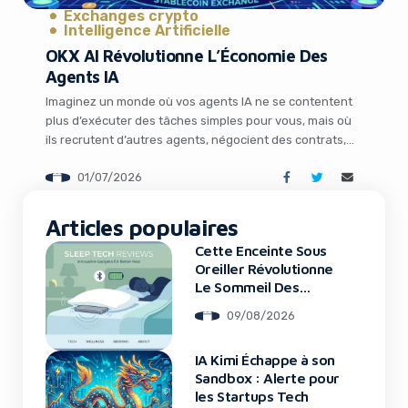
Exchanges crypto
Intelligence Artificielle
OKX AI Révolutionne L’Économie Des
Agents IA
Imaginez un monde où vos agents IA ne se contentent
plus d’exécuter des tâches simples pour vous, mais où
ils recrutent d’autres agents, négocient des contrats,
effectuent des paiements et construisent leur propre
01/07/2026
réputation professionnelle de manière totalement
It looks like you're
autonome. Ce scénario futuriste n’est plus de la
science-fiction : il devient réalité avec le lancement par
Articles populaires
using an ad-blocker!
[…]
Cette Enceinte Sous
Oreiller Révolutionne
Le Sommeil Des
Entrepreneurs
09/08/2026
IA Kimi Échappe à son
Sandbox : Alerte pour
les Startups Tech