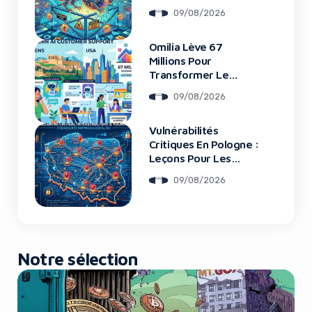
09/08/2026
Omilia Lève 67
Yes, I will turn off Ad-Blocker
Millions Pour
Transformer Le
Support Client
No Thanks
09/08/2026
Vulnérabilités
Critiques En Pologne :
Leçons Pour Les
Startups Tech
09/08/2026
Notre sélection