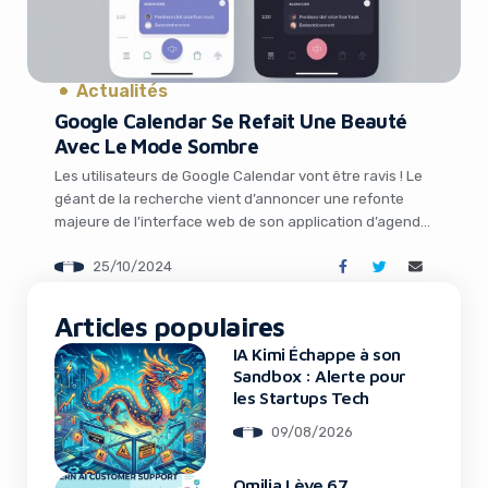
Actualités
Yes, I will turn off Ad-Blocker
Google Calendar Se Refait Une Beauté
Avec Le Mode Sombre
No Thanks
Les utilisateurs de Google Calendar vont être ravis ! Le
géant de la recherche vient d’annoncer une refonte
majeure de l’interface web de son application d’agenda,
suivant les lignes directrices du design Material Design
25/10/2024
3. Mais la cerise sur le gâteau, c’est l’ajout tant attendu
du mode sombre. Plongeons dans les détails de cette
mise […]
Articles populaires
IA Kimi Échappe à son
Sandbox : Alerte pour
les Startups Tech
09/08/2026
Omilia Lève 67