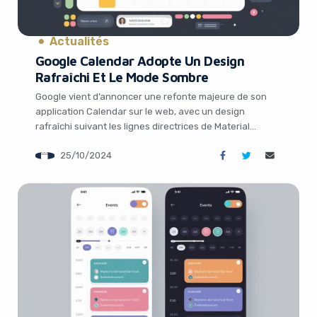
Actualités
Google Calendar Adopte Un Design
Rafraîchi Et Le Mode Sombre
Google vient d’annoncer une refonte majeure de son
application Calendar sur le web, avec un design
rafraîchi suivant les lignes directrices de Material
Design 3 et l’ajout très attendu du mode sombre. Cette
25/10/2024
mise à jour promet une expérience utilisateur plus
It looks like you're
moderne et agréable pour les millions d’utilisateurs de
Google Calendar. Un design repensé pour […]
using an ad-blocker!