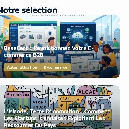
Notre sélection
BaseCart : Révolutionnez Votre E-
commerce B2B
Automatisation
E-commerce
L’Islande, Terre D’Innovation : Comment
Les Startups Islandaises Exploitent Les
Ressources Du Pays