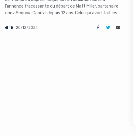
l’annonce fracassante du départ de Matt Miller, partenaire
chez Sequoia Capital depuis 12 ans. Celui qui avait fait les
gros titres en début d’année suite à un différend avec son
collègue Michael Moritz concernant la fintech Klarna, a
20/12/2024
décidé de voler de ses propres ailes et […]
s like you're using an ad-
Yes, I will turn off Ad-Blocker
No Thanks