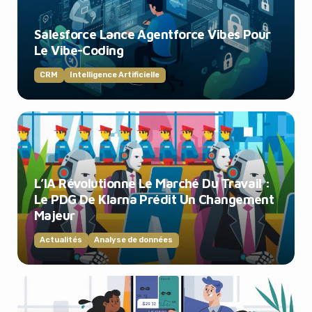
Salesforce Lance Agentforce Vibes Pour
Le Vibe-Coding
CRM
Intelligence Artificielle
L’IA Révolutionne Le Marché Du Travail :
Le PDG De Klarna Prédit Un Changement
Majeur
Actualités
Analyse de données