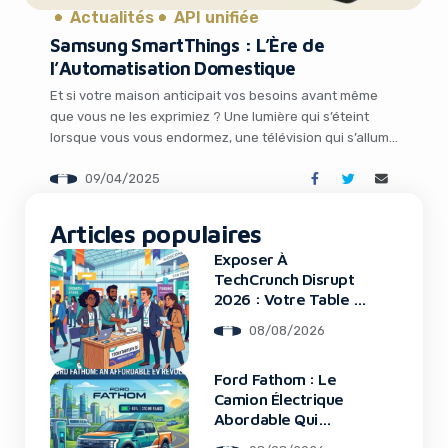
Actualités
API unifiée
Samsung SmartThings : L’Ère de
l’Automatisation Domestique
Et si votre maison anticipait vos besoins avant même
que vous ne les exprimiez ? Une lumière qui s’éteint
lorsque vous vous endormez, une télévision qui s’allume
sur votre chaîne préférée au réveil, ou encore des
09/04/2025
appareils qui s’harmonisent avec votre rythme de vie…
Ce rêve devient réalité grâce à la dernière mise à jour
It looks like you're
[…]
Articles populaires
using an ad-blocker!
Exposer À
TechCrunch Disrupt
2026 : Votre Table Au
Cœur De L’Innovation
08/08/2026
Ford Fathom : Le
Camion Électrique
Abordable Qui
Bouleverse Le