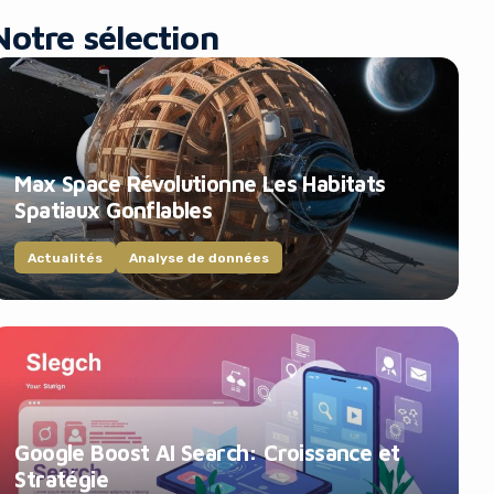
Notre sélection
Max Space Révolutionne Les Habitats
Spatiaux Gonflables
Actualités
Analyse de données
Google Boost AI Search: Croissance et
Stratégie