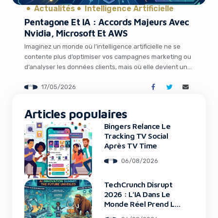
Actualités
Intelligence Artificielle
Pentagone Et IA : Accords Majeurs Avec
Nvidia, Microsoft Et AWS
Imaginez un monde où l’intelligence artificielle ne se
contente plus d’optimiser vos campagnes marketing ou
d’analyser les données clients, mais où elle devient un
pilier stratégique pour la sécurité nationale. C’est
17/05/2026
précisément ce qui se déroule en ce moment aux États-
Unis. Le Pentagone vient de franchir une étape décisive
It looks like you're
en signant des accords avec des […]
Articles populaires
using an ad-blocker!
Bingers Relance Le
Tracking TV Social
Après TV Time
06/08/2026
TechCrunch Disrupt
2026 : L’IA Dans Le
Monde Réel Prend La
Scène