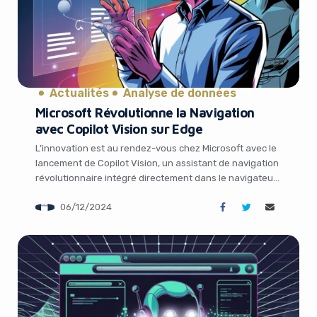
Actualités
Analyse de données
Yes, I will turn off Ad-Blocker
Microsoft Révolutionne la Navigation
avec Copilot Vision sur Edge
No Thanks
L’innovation est au rendez-vous chez Microsoft avec le
lancement de Copilot Vision, un assistant de navigation
révolutionnaire intégré directement dans le navigateur
Edge. Cette nouvelle fonctionnalité promet de
06/12/2024
transformer la façon dont les utilisateurs interagissent
avec les pages web, offrant une expérience plus
interactive et personnalisée. Plongeons dans les détails
de cette avancée technologique pour […]