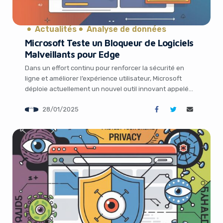
Actualités
Analyse de données
Microsoft Teste un Bloqueur de Logiciels
Malveillants pour Edge
Dans un effort continu pour renforcer la sécurité en
ligne et améliorer l’expérience utilisateur, Microsoft
déploie actuellement un nouvel outil innovant appelé
« scareware blocker » pour son navigateur web Edge.
28/01/2025
Cet outil prometteur tire parti de l’apprentissage
automatique avancé et de la vision par ordinateur pour
identifier et bloquer un type d’arnaque en ligne très
répandu […]