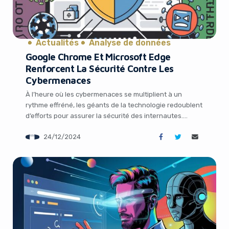
Actualités
Analyse de données
Google Chrome Et Microsoft Edge
Renforcent La Sécurité Contre Les
Cybermenaces
À l’heure où les cybermenaces se multiplient à un
rythme effréné, les géants de la technologie redoublent
d’efforts pour assurer la sécurité des internautes.
Google Chrome et Microsoft Edge, les deux navigateurs
24/12/2024
les plus populaires, ont décidé de miser sur l’intelligence
It looks like you're
artificielle pour renforcer leur arsenal contre les sites
malveillants et les tentatives d’arnaque en […]
using an ad-blocker!