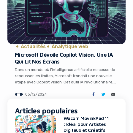
Actualités
Analytique web
Microsoft Dévoile Copilot Vision, Une IA
Qui Lit Nos Écrans
Dans un monde où l’intelligence artificielle ne cesse de
repousser les limites, Microsoft franchit une nouvelle
étape avec Copilot Vision. Cet outil IA révolutionnaire,
actuellement disponible en prévisualisation limitée aux
05/12/2024
États-Unis, promet de transformer notre façon
d’interagir avec le web. Embarqué dans le navigateur
Edge de Microsoft, Copilot Vision a la capacité de lire
Articles populaires
nos […]
Wacom MovinkPad 11
: Idéal pour Artistes
Digitaux et Créatifs