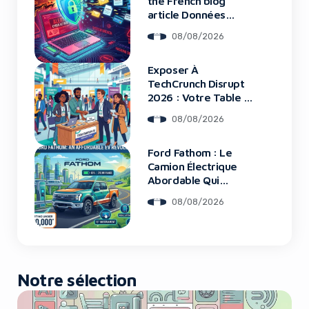
the French blog
article Données
Framework : Tous
08/08/2026
Les Clients Touchés
Exposer À
TechCrunch Disrupt
2026 : Votre Table Au
Cœur De L’Innovation
08/08/2026
Ford Fathom : Le
Camion Électrique
Abordable Qui
Bouleverse Le
08/08/2026
Marché
Notre sélection