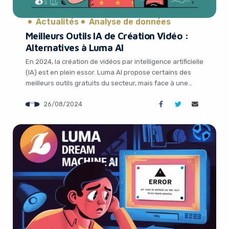
Actualités
Analyse de données
Meilleurs Outils IA de Création Vidéo :
Alternatives à Luma AI
En 2024, la création de vidéos par intelligence artificielle
(IA) est en plein essor. Luma AI propose certains des
meilleurs outils gratuits du secteur, mais face à une
demande croissante, l’accès à sa version gratuite est
26/08/2024
actuellement limité. Heureusement, il existe de
nombreuses alternatives tout aussi innovantes pour
It looks like you're
générer facilement des vidéos captivantes grâce à […]
using an ad-blocker!