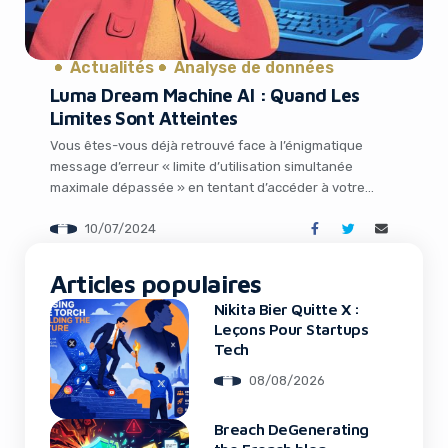
Actualités
Analyse de données
Luma Dream Machine AI : Quand Les
Yes, I will turn off Ad-Blocker
Limites Sont Atteintes
No Thanks
Vous êtes-vous déjà retrouvé face à l’énigmatique
message d’erreur « limite d’utilisation simultanée
maximale dépassée » en tentant d’accéder à votre
service préféré d’intelligence artificielle, Luma Dream
10/07/2024
Machine AI ? Frustrant, n’est-ce pas ? Mais pas de
panique, nous sommes là pour décortiquer ce mystère
ensemble et vous aider à retrouver votre précieuse IA
Articles populaires
en un rien […]
Nikita Bier Quitte X :
Leçons Pour Startups
Tech
08/08/2026
Breach DeGenerating