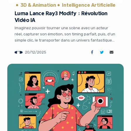
3D & Animation
Intelligence Artificielle
Luma Lance Ray3 Modify : Révolution
Vidéo IA
Imaginez pouvoir tourner une scène avec un acteur
réel, capturer son émotion, son timing parfait, puis, d’un
simple clic, le transporter dans un univers fantastique
tout en gardant intacte sa performance. C’est
20/12/2025
exactement ce que permet aujourd’hui la nouvelle
avancée de Luma AI, une startup qui bouleverse le
monde de la production vidéo par intelligence […]