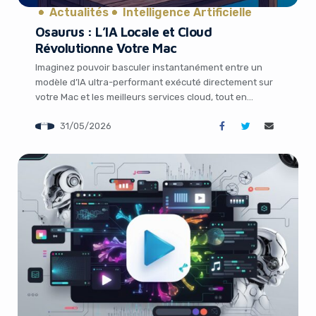
Actualités
Intelligence Artificielle
Osaurus : L’IA Locale et Cloud
Révolutionne Votre Mac
Imaginez pouvoir basculer instantanément entre un
modèle d’IA ultra-performant exécuté directement sur
votre Mac et les meilleurs services cloud, tout en
gardant le contrôle total de vos données et de vos
31/05/2026
outils. C’est exactement ce que propose Osaurus, une
innovation qui arrive à point nommé dans l’écosystème
Apple en pleine explosion de l’intelligence artificielle.
L’essor […]