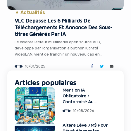
It looks like you're
Actualités
using an ad-blocker!
VLC Dépasse Les 6 Milliards De
Téléchargements Et Annonce Des Sous-
titres Générés Par IA
Le célèbre lecteur multimédia open source VLC,
développé par l’organisation à but non lucratif
VideoLAN, vient de franchir un nouveau cap en
dépassant les 6 milliards de téléchargements dans le
10/01/2025
monde. Mais ce n’est pas la seule bonne nouvelle pour
les utilisateurs de ce logiciel incontournable. Lors du
CES 2025, VideoLAN a également dévoilé une […]
Articles populaires
Mention IA
Yes, I will turn off Ad-Blocker
Obligatoire :
Conformité Au
Règlement Européen
No Thanks
10/08/2026
Altara Lève 7M$ Pour
Révolutionner les