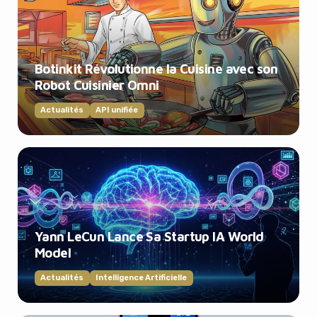
Botinkit Révolutionne la Cuisine avec son
Robot Cuisinier Omni
Actualités
API unifiée
Yann LeCun Lance Sa Startup IA World
Model
Actualités
Intelligence Artificielle