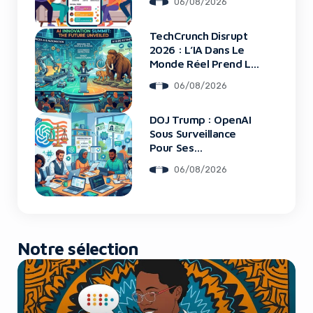
06/08/2026
TechCrunch Disrupt
Yes, I will turn off Ad-Blocker
2026 : L’IA Dans Le
Monde Réel Prend La
Scène
No Thanks
06/08/2026
DOJ Trump : OpenAI
Sous Surveillance
Pour Ses
Recrutements
06/08/2026
Notre sélection