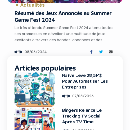
Actualités
Résumé des Jeux Annoncés au Summer
Game Fest 2024
Le très attendu Summer Game Fest 2024 a tenu toutes
ses promesses en dévoilant une multitude de jeux
excitants à travers des bandes-annonces et des
présentations captivantes. Pendant deux heures
08/06/2024
intenses, les amateurs de jeux vidéo ont pu découvrir
les titres qui feront l’actualité dans les mois à venir.
It looks like you're
Dans cet article, nous vous proposons […]
Articles populaires
using an ad-blocker!
Naïve Lève 28,5M$
Pour Automatiser Les
Entreprises
07/08/2026
Bingers Relance Le
Tracking TV Social
Après TV Time