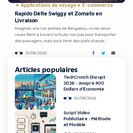
Applications de voyage
E-commerce
Rapido Défie Swiggy et Zomato en
Livraison
Imaginez une rue animée de Bengaluru, où les deux-
roues filent à travers la foule, non pas pour transporter
des passagers, mais pour livrer des plats chauds
directement à votre porte. C’est la nouvelle ambition de
31/08/2025
Rapido, une startup indienne bien connue pour ses
services de covoiturage, qui se lance désormais dans la
It looks like you're
livraison de repas […]
Articles populaires
using an ad-blocker!
TechCrunch Disrupt
2026 : Jusqu’à 400
Dollars d’Économie
06/08/2026
Script Vidéo
Publicitaire : Méthode
et Modèle