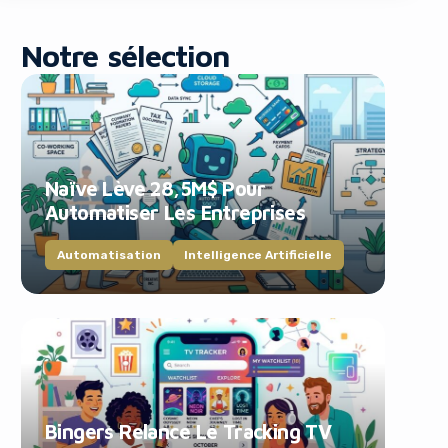
Notre sélection
Naïve Lève 28,5M$ Pour
blocker!
Automatiser Les Entreprises
Automatisation
Intelligence Artificielle
Bingers Relance Le Tracking TV