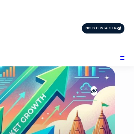
Page d'Accueil
Tous les Articles
NOUS CONTACTER
Nous Contacter
Catégories
Add-ons
Design & Créativité
E-commerce
Famille
Finance
Intelligence Artificielle
Lifestyle
Marketing & Ventes
Plateformes
Produits physiques