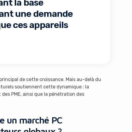
ant la base
érant une demande
ue ces appareils
s like you're using an ad-
rincipal de cette croissance. Mais au-delà du
cturels soutiennent cette dynamique : la
et des PME, ainsi que la pénétration des
lle un marché PC
Yes, I will turn off Ad-Blocker
No Thanks
cteurs globaux ?