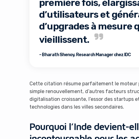
première fois, élargiss
d’utilisateurs et gén
d’upgrades à mesure q
vieillissent.
– Bharath Shenoy, Research Manager chez IDC
It look
Cette citation résume parfaitement le moteur p
simple renouvellement, d’autres facteurs stru
digitalisation croissante, l’essor des startups 
technologies dans les villes secondaires.
Pourquoi l’Inde devient-e
incontournable pour les a