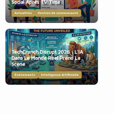
Social Après TV Time
Actualités
Gestion de communauté
TechCrunch Disrupt 2026 : L’IA
Dans Le Monde Réel Prend La
Scène
Événements
Intelligence Artificielle