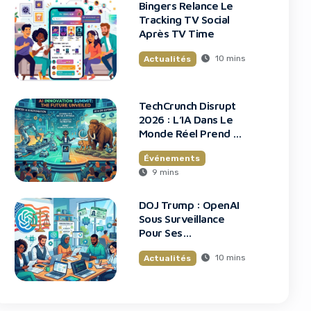
Bingers Relance Le
Tracking TV Social
Après TV Time
10 mins
Actualités
TechCrunch Disrupt
2026 : L’IA Dans Le
Monde Réel Prend La
Scène
Événements
9 mins
DOJ Trump : OpenAI
Sous Surveillance
Pour Ses
Recrutements
10 mins
Actualités