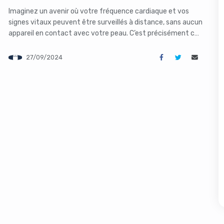
Imaginez un avenir où votre fréquence cardiaque et vos
signes vitaux peuvent être surveillés à distance, sans aucun
appareil en contact avec votre peau. C’est précisément ce
que promet PhysMamba, une innovation révolutionnaire en
matière d’intelligence artificielle développée par une équipe
27/09/2024
de chercheurs de l’Université Great Bay. Qu’est-ce que
s like you're using an ad-
PhysMamba ? PhysMamba est un cadre […]
Yes, I will turn off Ad-Blocker
No Thanks