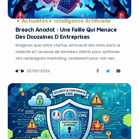
Actualités
Intelligence Artificielle
Breach Anodot : Une Faille Qui Menace
Des Douzaines D Entreprises
Imaginez que votre startup ait investi des mois dans la
collecte et l analyse de données clients pour optimiser
ses campagnes marketing, seulement pour voir ces
informations sensibles volées via un outil tiers en
25/05/2026
apparence inoffensif. C est exactement ce qui arrive en
ce moment à plus d une douzaine d entreprises suite à
une […]
It looks like you're
using an ad-blocker!