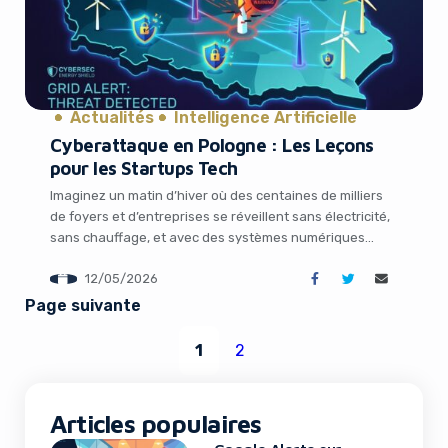
Actualités
Intelligence Artificielle
Cyberattaque en Pologne : Les Leçons
pour les Startups Tech
Imaginez un matin d’hiver où des centaines de milliers
de foyers et d’entreprises se réveillent sans électricité,
sans chauffage, et avec des systèmes numériques
paralysés. Ce scénario a failli devenir réalité en Pologne
12/05/2026
fin décembre. Des hackers liés au gouvernement russe
ont tenté de saboter des infrastructures énergétiques
Page suivante
cruciales du pays. Pour les entrepreneurs, les […]
1
2
Articles populaires