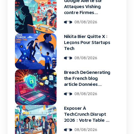
Google Alerte sur
Attaques Vishing
contre Firmes
Financières
08/08/2026
Nikita Bier Quitte X :
Leçons Pour Startups
Tech
08/08/2026
Breach DeGenerating
the French blog
article Données
Framework : Tous
08/08/2026
Les Clients Touchés
Exposer À
TechCrunch Disrupt
2026 : Votre Table Au
Cœur De L’Innovation
08/08/2026