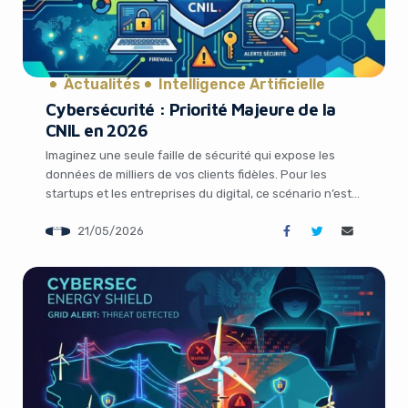
Actualités
Intelligence Artificielle
Cybersécurité : Priorité Majeure de la
CNIL en 2026
Yes, I will turn off Ad-Blocker
Imaginez une seule faille de sécurité qui expose les
données de milliers de vos clients fidèles. Pour les
startups et les entreprises du digital, ce scénario n’est
No Thanks
plus une hypothèse lointaine, mais une réalité qui
21/05/2026
s’accélère. En 2025, la France a enregistré une hausse
alarmante des violations de données, poussant la CNIL
à placer la […]