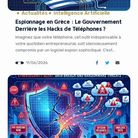
Actualités
Intelligence Artificielle
Espionnage en Grèce : Le Gouvernement
Derrière les Hacks de Téléphones ?
Imaginez que votre téléphone, cet outil indispensable à
votre quotidien entrepreneurial, soit silencieusement
compromis par un logiciel espion sophistiqué. C’est
exactement ce qui s’est produit en Grèce, où des
11/06/2026
dizaines de personnalités influentes ont vu leurs
communications piratées. Aujourd’hui, le fondateur
d’une entreprise de spyware condamné pointe du doigt
le plus haut niveau de l’État. […]