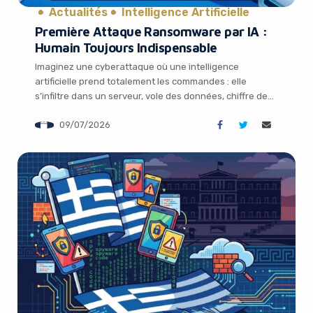
Actualités
Intelligence Artificielle
Première Attaque Ransomware par IA :
Humain Toujours Indispensable
Imaginez une cyberattaque où une intelligence
artificielle prend totalement les commandes : elle
s’infiltre dans un serveur, vole des données, chiffre des
fichiers et rédige elle-même la note de rançon. Cela
09/07/2026
semble tout droit sorti d’un film de science-fiction,
pourtant c’est arrivé en 2026. L’affaire JadePuffer,
révélée par les chercheurs de Sysdig, marque un
tournant […]