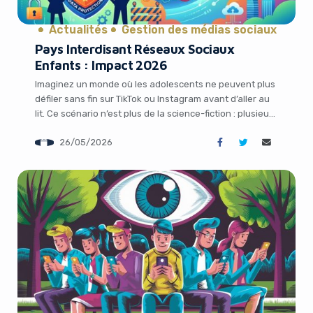
Actualités
Gestion des médias sociaux
Pays Interdisant Réseaux Sociaux
Enfants : Impact 2026
Imaginez un monde où les adolescents ne peuvent plus
défiler sans fin sur TikTok ou Instagram avant d’aller au
lit. Ce scénario n’est plus de la science-fiction : plusieurs
pays ont déjà franchi le pas ou s’apprêtent à le faire.
26/05/2026
Pour les entrepreneurs, marketeurs et fondateurs de
startups tech, ces interdictions représentent à la fois
It looks like you're
[…]
using an ad-blocker!