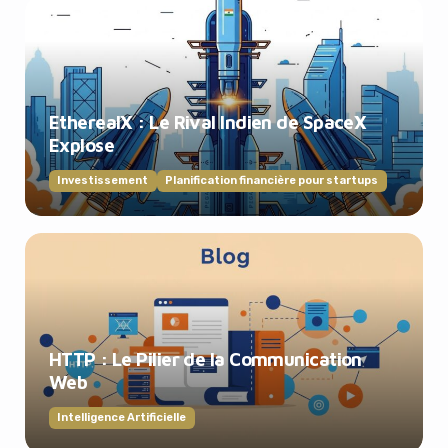
EtherealX : Le Rival Indien de SpaceX
Explose
Investissement
Planification financière pour startups
HTTP : Le Pilier de la Communication
Web
Intelligence Artificielle