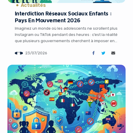
Actualités
Interdiction Réseaux Sociaux Enfants :
Pays En Mouvement 2026
Imaginez un monde où les adolescents ne scrollent plus
Instagram ou TikTok pendant des heures : c’est la réalité
que plusieurs gouvernements cherchent à imposer en
2026. Alors que les plateformes sociales dominent
23/07/2026
notre économie de l’attention, une vague inédite de
régulations cible les plus jeunes. Pour les
entrepreneurs, marketeurs et professionnels du digital,
cette […]