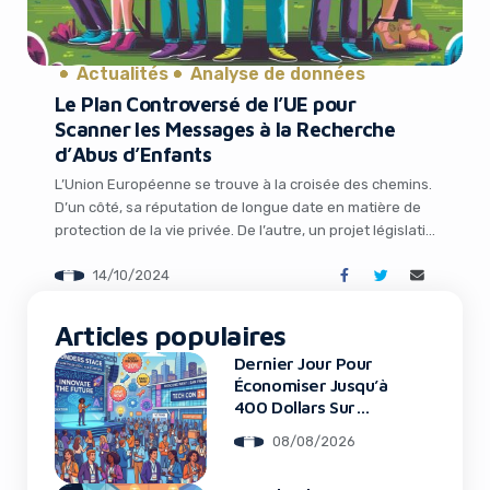
Actualités
Analyse de données
Le Plan Controversé de l’UE pour
Yes, I will turn off Ad-Blocker
Scanner les Messages à la Recherche
d’Abus d’Enfants
No Thanks
L’Union Européenne se trouve à la croisée des chemins.
D’un côté, sa réputation de longue date en matière de
protection de la vie privée. De l’autre, un projet législatif
présenté en mai 2022 visant à lutter contre les abus
14/10/2024
sexuels sur les enfants, qui menace de réduire
considérablement la confidentialité et la sécurité des
messageries […]
Articles populaires
Dernier Jour Pour
Économiser Jusqu’à
400 Dollars Sur
TechCrunch Disrupt
08/08/2026
2026