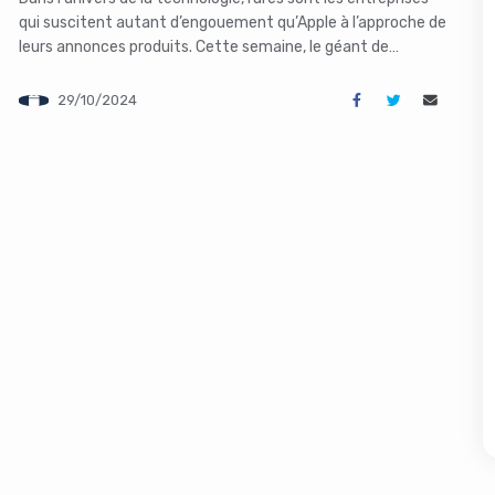
qui suscitent autant d’engouement qu’Apple à l’approche de
leurs annonces produits. Cette semaine, le géant de
Cupertino promet de nous en mettre plein la vue avec une
série de révélations concernant ses ordinateurs phares,
29/10/2024
notamment les très attendus iMac et MacBooks équipés de
la nouvelle puce […]
s like you're using an ad-
Yes, I will turn off Ad-Blocker
No Thanks