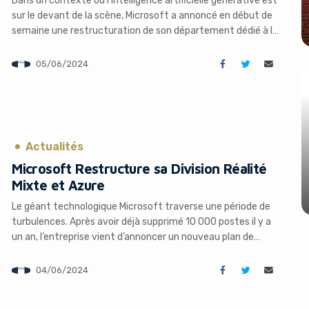
sur le devant de la scène, Microsoft a annoncé en début de
semaine une restructuration de son département dédié à la
réalité mixte, principalement axé sur le casque de réalité
augmentée HoloLens. Cette vague de licenciements, qui
05/06/2024
touchera également la division Azure, impactera près de
1000 employés. […]
Actualités
Microsoft Restructure sa Division Réalité
Mixte et Azure
Le géant technologique Microsoft traverse une période de
turbulences. Après avoir déjà supprimé 10 000 postes il y a
un an, l’entreprise vient d’annoncer un nouveau plan de
licenciements massifs ciblant cette fois-ci ses divisions de
réalité mixte HoloLens et Azure. Quel avenir pour ces projets
04/06/2024
chez Microsoft ? Décryptage. HoloLens 2 et Azure dans […]