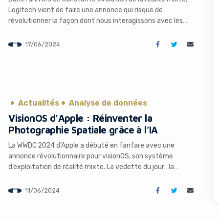
Logitech vient de faire une annonce qui risque de
révolutionner la façon dont nous interagissons avec les
mondes virtuels. Le géant des périphériques a dévoilé le MX
Ink, un stylet de réalité mixte spécialement conçu pour les
17/06/2024
casques Meta Quest 2 et 3. Cet accessoire innovant […]
Actualités
Analyse de données
VisionOS d’Apple : Réinventer la
s like you're using an ad-
Photographie Spatiale grâce à l’IA
La WWDC 2024 d’Apple a débuté en fanfare avec une
annonce révolutionnaire pour visionOS, son système
d’exploitation de réalité mixte. La vedette du jour : la
capacité à transformer de simples images 2D en photos
spatiales 3D époustouflantes, grâce à la magie de
11/06/2024
l’intelligence artificielle. L’IA au service de l’immersion
spatiale Apple repousse les limites […]
Yes, I will turn off Ad-Blocker
No Thanks