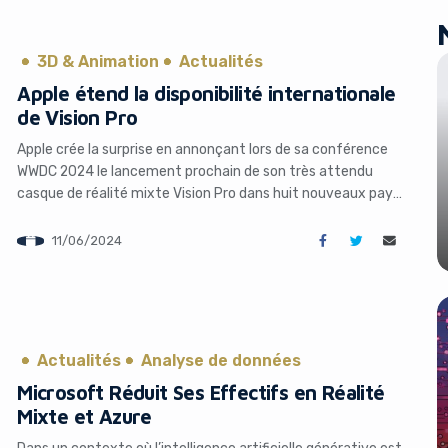
3D & Animation
Actualités
Apple étend la disponibilité internationale
de Vision Pro
Apple crée la surprise en annonçant lors de sa conférence
WWDC 2024 le lancement prochain de son très attendu
casque de réalité mixte Vision Pro dans huit nouveaux pays
à travers le monde. Une disponibilité élargie qui témoigne de
l’ambition d’Apple de démocratiser cette technologie
11/06/2024
révolutionnaire au-delà des frontières américaines. Un
lancement international échelonné Concrètement, […]
Actualités
Analyse de données
Microsoft Réduit Ses Effectifs en Réalité
Mixte et Azure
Dans un contexte où l’intelligence artificielle générative est