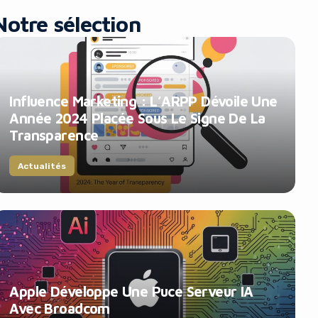
Notre sélection
Influence Marketing : L’ARPP Dévoile Une
Année 2024 Placée Sous Le Signe De La
Transparence
Actualités
Apple Développe Une Puce Serveur IA
Avec Broadcom