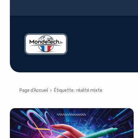
Page d’Accueil
›
Étiquette :
réalité mixte