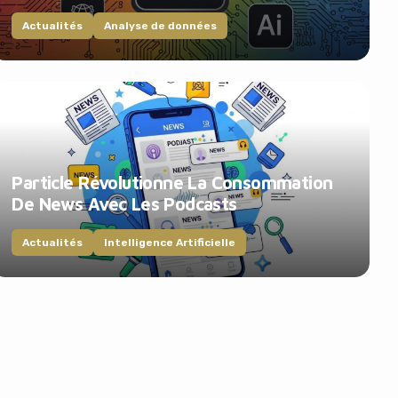
Actualités
Analyse de données
Particle Révolutionne La Consommation
De News Avec Les Podcasts
Actualités
Intelligence Artificielle