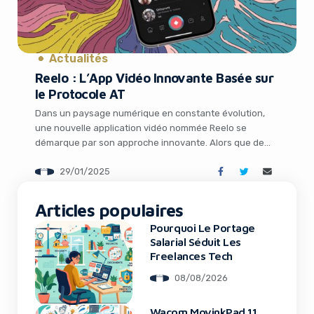
Actualités
Yes, I will turn off Ad-Blocker
Reelo : L’App Vidéo Innovante Basée sur
le Protocole AT
No Thanks
Dans un paysage numérique en constante évolution,
une nouvelle application vidéo nommée Reelo se
démarque par son approche innovante. Alors que de
nombreux développeurs se concentrent sur la création
29/01/2025
d’ »un TikTok pour Bluesky », Reelo emprunte une voie
différente en s’appuyant directement sur le protocole
sous-jacent AT, ouvrant ainsi un univers de possibilités
Articles populaires
passionnantes. Au-delà des […]
Pourquoi Le Portage
Salarial Séduit Les
Freelances Tech
08/08/2026
Wacom MovinkPad 11