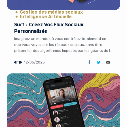
Gestion des médias sociaux
Intelligence Artificielle
Surf : Créez Vos Flux Sociaux
Personnalisés
Imaginez un monde où vous contrôlez totalement ce
que vous voyez sur les réseaux sociaux, sans être
prisonnier des algorithmes imposés par les géants de la
tech. C’est exactement ce que propose Surf, une
12/06/2025
application innovante développée par Flipboard. Cette
It looks like you're
plateforme, conçue pour naviguer dans l’écosystème
du web social ouvert, permet aux utilisateurs de créer
using an ad-blocker!
[…]