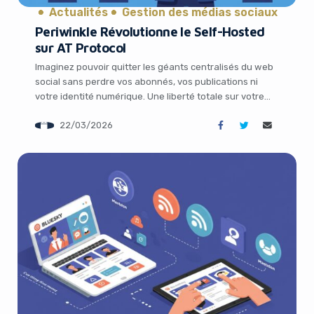
Actualités
Gestion des médias sociaux
Periwinkle Révolutionne le Self-Hosted
sur AT Protocol
Imaginez pouvoir quitter les géants centralisés du web
social sans perdre vos abonnés, vos publications ni
votre identité numérique. Une liberté totale sur votre
propre domaine, avec vos données stockées chez
22/03/2026
vous… ou presque. C’est exactement la promesse que
lance aujourd’hui une startup berlinoise audacieuse :
Periwinkle. En s’appuyant sur le protocole ouvert AT qui
[…]