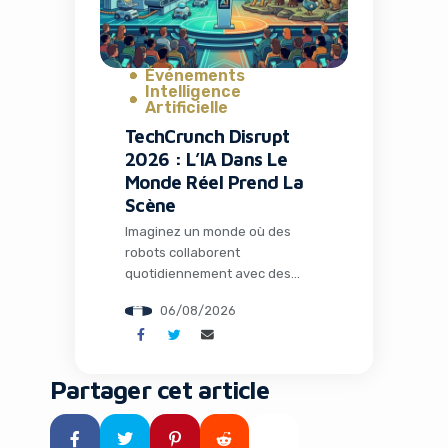
Événements
Intelligence
Artificielle
TechCrunch Disrupt
2026 : L’IA Dans Le
Monde Réel Prend La
Scène
Imaginez un monde où des
robots collaborent
quotidiennement avec des
humains dans les usines, où
06/08/2026
l’intelligence artificielle opère
loin de tout cloud dans des
environnements extrêmes, et
où des espèces éteintes depuis
Partager cet article
des millénaires pourraient
fouler à nouveau notre planète
grâce à la biologie de synthèse.