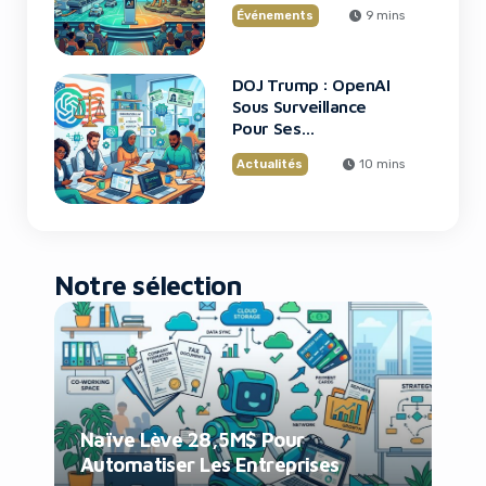
Scène
Événements
9 mins
DOJ Trump : OpenAI
Sous Surveillance
Pour Ses
Recrutements
Actualités
10 mins
Notre sélection
Naïve Lève 28,5M$ Pour
Automatiser Les Entreprises