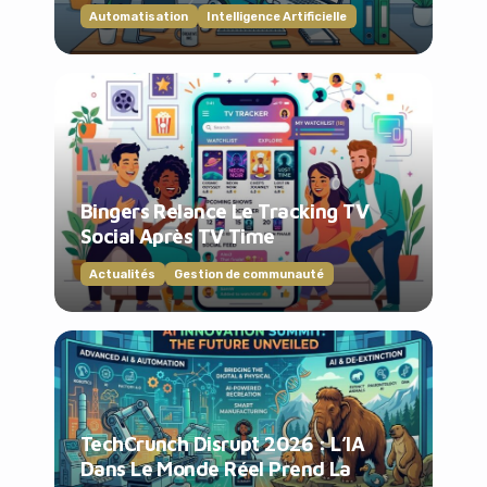
Automatisation
Intelligence Artificielle
Bingers Relance Le Tracking TV
Social Après TV Time
Actualités
Gestion de communauté
TechCrunch Disrupt 2026 : L’IA
Dans Le Monde Réel Prend La