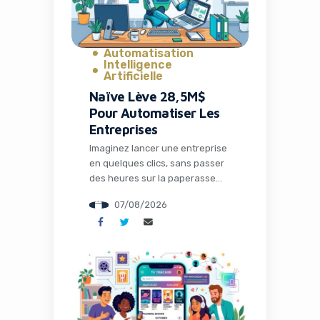
Automatisation
Intelligence
Artificielle
Naïve Lève 28,5M$
Pour Automatiser Les
Entreprises
Imaginez lancer une entreprise
en quelques clics, sans passer
des heures sur la paperasse
administrative, la configuration
07/08/2026
des outils ou la recherche de
solutions techniques. C’est
précisément ce que propose
Naïve, une startup qui vient de
lever 28,5 millions de dollars
pour transformer radicalement
la façon dont les entrepreneurs
et les développeurs lancent et