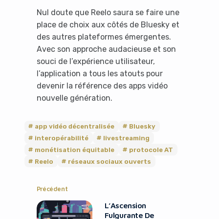
Nul doute que Reelo saura se faire une
place de choix aux côtés de Bluesky et
des autres plateformes émergentes.
Avec son approche audacieuse et son
souci de l’expérience utilisateur,
l’application a tous les atouts pour
devenir la référence des apps vidéo
nouvelle génération.
app vidéo décentralisée
Bluesky
interopérabilité
livestreaming
monétisation équitable
protocole AT
Reelo
réseaux sociaux ouverts
It looks like you're
Précédent
using an ad-blocker!
L’Ascension
Fulgurante De