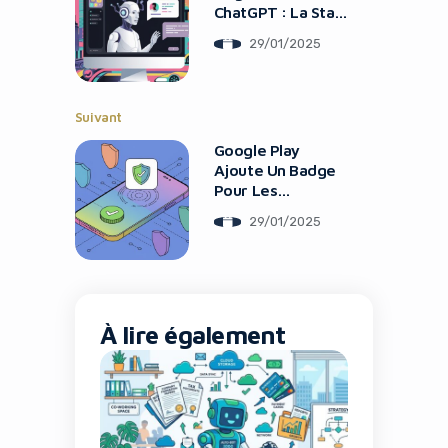
ChatGPT : La Star
De L’IA
29/01/2025
Suivant
Google Play
Ajoute Un Badge
Pour Les
Applications VPN
29/01/2025
De Confiance
Yes, I will turn off Ad-Blocker
No Thanks
À lire également