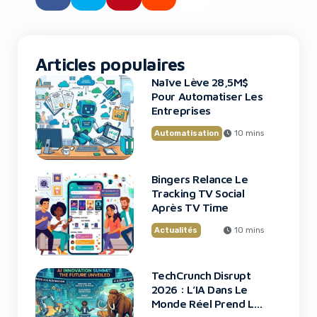
Ce n’est plus de la science-
fiction : c’est le […]
Articles populaires
Naïve Lève 28,5M$
Pour Automatiser Les
Entreprises
Automatisation
10 mins
Bingers Relance Le
Tracking TV Social
Après TV Time
Actualités
10 mins
TechCrunch Disrupt
2026 : L’IA Dans Le
Monde Réel Prend La