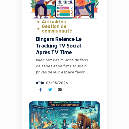
gèrent […]
Actualités
Gestion de
communauté
Bingers Relance Le
Tracking TV Social
Après TV Time
Imaginez des millions de fans
de séries et de films soudain
privés de leur espace favori
pour discuter théories,
06/08/2026
partager memes et suivre leurs
visionnages en communauté.
C’est exactement ce qui s’est
passé avec la fermeture de TV
Time, une application culte qui
avait conquis plus de 26
millions d’installations. Mais
l’histoire ne s’arrête pas […]