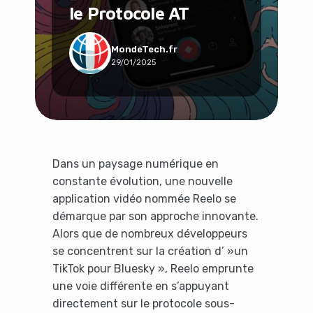
le Protocole AT
Social & Communauté
Tech & Développement
Travail & Productivité
MondeTech.fr
29/01/2025
Voyage
Dans un paysage numérique en
constante évolution, une nouvelle
application vidéo nommée Reelo se
démarque par son approche innovante.
Alors que de nombreux développeurs
se concentrent sur la création d’ »un
TikTok pour Bluesky », Reelo emprunte
une voie différente en s’appuyant
directement sur le protocole sous-