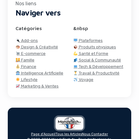
Nos liens
Naviger vers
Catégories
&nbsp
Add-ons
Plateformes
Design & Créativité
Produits physiques
E-commerce
Santé et Forme
Famille
Social & Communauté
Finance
Tech & Développement
Intelligence Artificielle
Travail & Productivité
Lifestyle
Voyage
Marketing & Ventes
Page d’Accueil
Tous les Articles
Nous Contacter