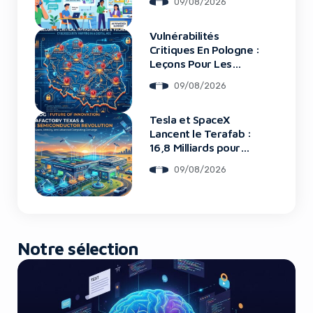
09/08/2026
Vulnérabilités
Yes, I will turn off Ad-Blocker
Critiques En Pologne :
Leçons Pour Les
Startups Tech
No Thanks
09/08/2026
Tesla et SpaceX
Lancent le Terafab :
16,8 Milliards pour
une Usine de Puces
09/08/2026
Révolutionnaire
Notre sélection