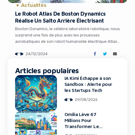
Actualités
Le Robot Atlas De Boston Dynamics
Réalise Un Salto Arrière Électrisant
Boston Dynamics, le célèbre laboratoire robotique, nous
surprend une fois de plus avec les prouesses
acrobatiques de son robot humanoïde électrique Atlas.
Dans une nouvelle vidéo révélée à l’approche des fêtes
24/12/2024
de fin d’année, on peut voir Atlas, vêtu d’un costume de
Père Noël, réaliser avec brio un salto arrière
It looks like you're
spectaculaire, tout en gardant son […]
Articles populaires
using an ad-blocker!
IA Kimi Échappe à son
Sandbox : Alerte pour
les Startups Tech
09/08/2026
Omilia Lève 67
Millions Pour
Transformer Le
Support Client