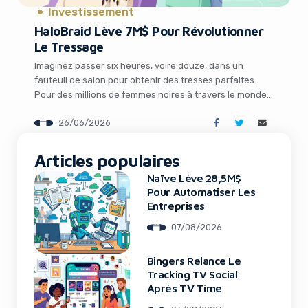
Investissement
HaloBraid Lève 7M$ Pour Révolutionner
Le Tressage
Imaginez passer six heures, voire douze, dans un
fauteuil de salon pour obtenir des tresses parfaites.
Pour des millions de femmes noires à travers le monde,
cette réalité est quotidienne. Mais une startup
26/06/2026
britannique vient de lever 7 millions de dollars pour
changer radicalement cette expérience. HaloBraid,
It looks like you're
avec son dispositif robotisé, promet de transformer le
Articles populaires
using an ad-blocker!
[…]
Naïve Lève 28,5M$
Pour Automatiser Les
Entreprises
07/08/2026
Bingers Relance Le
Tracking TV Social
Après TV Time