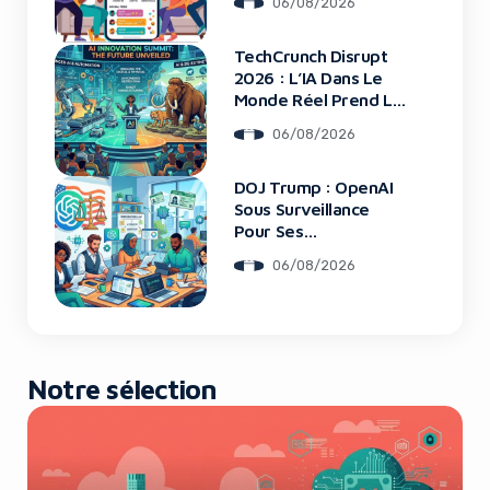
06/08/2026
TechCrunch Disrupt
Yes, I will turn off Ad-Blocker
2026 : L’IA Dans Le
Monde Réel Prend La
Scène
No Thanks
06/08/2026
DOJ Trump : OpenAI
Sous Surveillance
Pour Ses
Recrutements
06/08/2026
Notre sélection