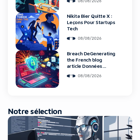
08/08/2026
Nikita Bier Quitte X :
Yes, I will turn off Ad-Blocker
Leçons Pour Startups
Tech
No Thanks
08/08/2026
Breach DeGenerating
the French blog
article Données
Framework : Tous
08/08/2026
Les Clients Touchés
Notre sélection