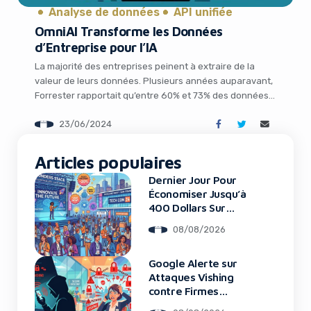
Analyse de données
API unifiée
OmniAI Transforme les Données
d’Entreprise pour l’IA
La majorité des entreprises peinent à extraire de la
valeur de leurs données. Plusieurs années auparavant,
Forrester rapportait qu’entre 60% et 73% des données
appartenant à l’entreprise moyenne restent inutilisées
23/06/2024
pour l’analyse. C’est parce que les données sont
cloisonnées ou autrement compartimentées par des
It looks like you're
considérations techniques et de sécurité, rendant
Articles populaires
using an ad-blocker!
difficile – voire impossible – […]
Dernier Jour Pour
Économiser Jusqu’à
400 Dollars Sur
TechCrunch Disrupt
08/08/2026
2026
Google Alerte sur
Attaques Vishing
contre Firmes
Financières